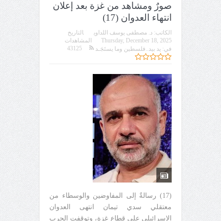
صورٌ ومشاهد من غزة بعد إعلان
انتهاء العدوان (17)
الكاتب:
د. مصطفى يوسف اللداوي
التاريخ
Thursday, December 18, 2025
المشاهدات
43125
في:
يد بيد..فلسطين وما يستَجَـد
(17) رسالةٌ إلى المفاوضين والوسطاء من
معتقلي سدي تيمان انتهى العدوان
الإسرائيلي على قطاع غزة، وتوقفت الحرب