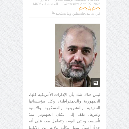
Wednesday, April 22, 2026
المشاهدات 14696
في:
يد بيد..فلسطين وما يستَجَـد
ليس هناك شك بأن الإدارات الأمريكية كلها،
الجمهورية والديمقراطية، وكل مؤسساتها
التنفيذية والتشريعية والعسكرية والأمنية
وغيرها، تقف إلى الكيان الصهيوني منذ
تأسيسه وحتى اليوم، وتتعامل معه على أنه
جزءٌ أصيلٌ منها، وكأنه ولاية من ولاياتها