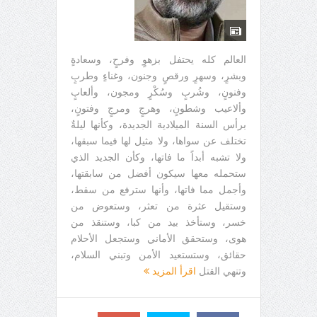
العالم كله يحتفل بزهوٍ وفرحٍ، وسعادةٍ
وبشرٍ، وسهرٍ ورقصٍ وجنون، وغناءٍ وطربٍ
وفنونٍ، وشُربٍ وسُكْرٍ ومجون، وألعابٍ
وألاعيب وشطونٍ، وهرجٍ ومرجٍ وفتونٍ،
برأس السنة الميلادية الجديدة، وكأنها ليلةٌ
تختلف عن سواها، ولا مثيل لها فيما سبقها،
ولا تشبه أبداً ما فاتها، وكأن الجديد الذي
ستحمله معها سيكون أفضل من سابقتها،
وأجمل مما فاتها، وأنها سترفع من سقط،
وستقيل عثرة من تعثر، وستعوض من
خسر، وستأخذ بيد من كبا، وستنقذ من
هوى، وستحقق الأماني وستجعل الأحلام
حقائق، وستستعيد الأمن وتبني السلام،
وتنهي القتل
اقرأ المزيد