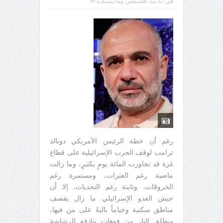
في:
يد بيد..فلسطين وما يستَجَـد
رغم أن خطة الرئيس الأمريكي دونالد
ترامب لوقف الحرب الإسرائيلية على قطاع
غزة قد تجاوزت المائة يومٍ بكثيرٍ، وما زالت
ماضية رغم العثرات، ومستمرة رغم
الخروقات، وثابتة رغم التحديات، إلا أن
جيش العدو الإسرائيلي ما زال يقصف
مناطق سكنية وخياماً باليةً على من فيها،
ويطلق النار من فوهات بنادقه الرشاشة