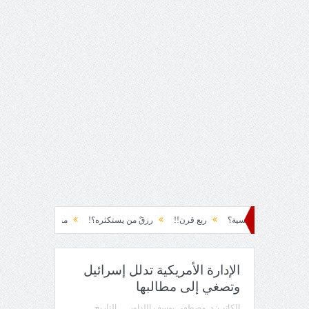
ربع قرن!!
رزقٌ من يستكثره؟!
منطق الأرضة والسياسة!!
لحظة نشوة!
الإدارة الأمريكية تدلل إسرائيل
وتصغي إلى مطالبها
الكاتب:
د. مصطفى يوسف اللداوي
التاريخ