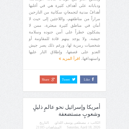
ودباباته على أهداف كثيرة هي في أغلبها
أهدافٌ مدنية لتجمعاتٍ سكانية من النازحين
مراراً من مناطقهم، واللاجئين إلى حيث لا
أمان في مناطق كثيرة مبعثرة، ممن لا
يشكلون خطراً على أمن جنوده وسلامة
جيشه، ولا يوجد بينهم قادة للمقاومة أو
شخصيات رمزية لها، ورغم ذلك يصر جيش
العدو على قصفها، وإطلاق النار عليها
واستهدافها،
اقرأ المزيد
Share
Tweet
Like
أمريكا وإسرائيل نحو عالمٍ ذليلٍ
وشعوبٍ مستضعفة
الكاتب:
د. مصطفى يوسف اللداوي
التاريخ
Saturday, April 18, 2026
المشاهدات 21185