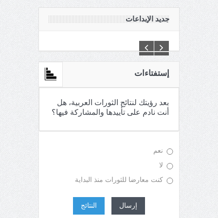
جديد الإبداعات
C:\Inetpub\vhosts\maganin.com\httpdocs\creations\new\
إستفتاءات
بعد رؤيتك لنتائج الثورات العربية، هل
أنت نادم على تأييدها والمشاركة فيها؟
نعم
لا
كنت معارضا للثورات منذ البداية
إرسال
النتائج