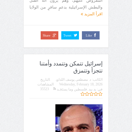
المفروض عليهم، وهم يرون آلة القتل
والبطش الإسرائيلية بدعمٍ سافرٍ من الولايا
اقرأ المزيد
Share
Tweet
Like
إسرائيل تتمكن وتتمدد وأمتنا
تتجزأ وتتمزق
الكاتب:
د. مصطفى يوسف اللداوي
التاريخ
Wednesday, February 18, 2026
المشاهدات
35523
في:
يد بيد..فلسطين وما يستَجَـد