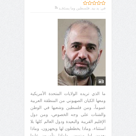
في:
يد بيد..فلسطين وما يستَجَـد
ما الذي تريده الولايات المتحدة الأمريكية
ومعها الكيان الصهيوني من المنطقة العربية
عموماً، ومن فلسطين وشعبها في الوطن
والشتات على وجه الخصوص، ومن دول
الإقليم القريبة والبعيدة ودول العالم كلها بلا
استثناء، وماذا يخططون لها ويجهزون، وماذا
يعدون لها وينوون، ولماذا يتآمرون عليها