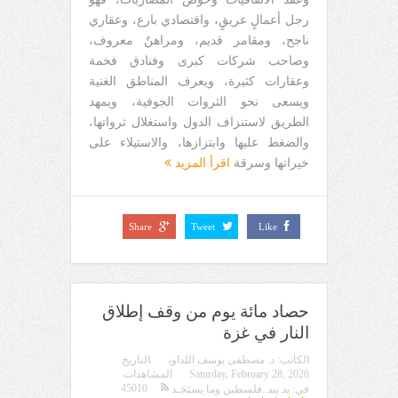
رجل أعمالٍ عريقٍ، واقتصادي بارع، وعقاري
ناجح، ومقامر قديم، ومراهنٌ معروف،
وصاحب شركات كبرى وفنادق فخمة
وعقارات كثيرة، ويعرف المناطق الغنية
ويسعى نحو الثروات الجوفية، ويمهد
الطريق لاستنزاف الدول واستغلال ثرواتها،
والضغط عليها وابتزازها، والاستيلاء على
خيراتها وسرقة
اقرأ المزيد
Share
Tweet
Like
حصاد مائة يوم من وقف إطلاق
النار في غزة
الكاتب:
د. مصطفى يوسف اللداوي
التاريخ
Saturday, February 28, 2026
المشاهدات
45010
في:
يد بيد..فلسطين وما يستَجَـد