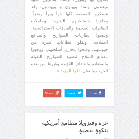
ويعتدون، ولماذا يتهيأون لها ويهددون، وقد
عسكروا المنطقة كلها جواً وبراً وبحراً،
وجاؤوا بأساطيلهم البحرية وحاملات
الطائرات الضخمة والقاذفات الاستراتيجية،
ونصبوا بطاريات الصواريخ والمدافع
العملاقة، ونقلوا قطاعاتٍ كبيرة من
جيوشهم، وفتحوا مخازن أسلحتهم، ووجهوا
مصانع السلاح لتصنيع الصواريخ الثقيلة
والمضادة والذخائر اللازمة وغيرها من عدة
الحرب والقتال،
اقرأ المزيد
Share
Tweet
Like
غزة وفنزويلا مطامع أمريكية
بنكهةٍ نفطيةٍ