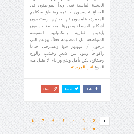
الخشنة القاسية فيه، وبدأ المواطنون في
القطاع يتحسسون أحياءهم ومناطق سكناهم
المدمرة، يتلمسون فيها حياتهم، ويستعيدون
أشكالها البسيطة وصورها المتواضعة، ويبنون
بأيديهم العارية وإمكانياتهم البسيطة
المتواضعة، بل المعدومة فعلاً، بيوتهم التي
يرجون أن تؤويهم فيها وتسترهم، خياماً
وأكواخاً وبيوتاً من شعرٍ وخشبٍ وألواح
وصفائح، لكن بأملٍ وثقةٍ ورجاء، لا يقلل منه
الجوع
اقرأ المزيد
Share
Tweet
Like
8
7
6
5
4
3
2
1
10
9