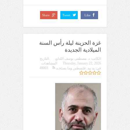
Share
Tweet
Like
غزة الحزينة ليلة رأس السنة
الميلادية الجديدة
الكاتب:
د. مصطفى يوسف اللداوي
التاريخ
Thursday, January 22, 2026
المشاهدات
48003
في:
يد بيد..فلسطين وما يستَجَـد