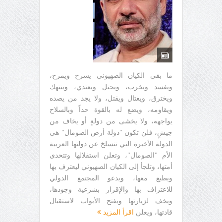
ما بقي الكيان الصهيوني يسرح ويمرح،
ويفسد ويخرب، ويحتل ويعتدي، وينتهك
ويخترق، ويغتال ويقتل، ولا يجد من يصده
ويقاومه، ويضع له بالقوة حداً وبالسلاح
يواجهه، ولا يخشى من دولةٍ أو يخاف من
جيشٍ، فلن تكون "دولة أرض الصومال" هي
الدولة الأخيرة التي تنسلخ عن دولتها العربية
الأم "الصومال"، وتعلن استقلالها وتتحدى
أمتها، وتلجأ إلى الكيان الصهيوني ليعترف بها
ويطبع معها، ويدعو المجتمع الدولي
للاعتراف بها والإقرار بشرعية وجودها،
ويخف لزيارتها ويفتح الأبواب لاستقبال
قادتها، ويعلن
اقرأ المزيد