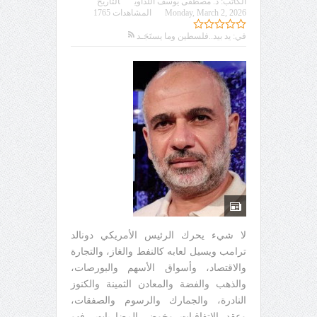
الكاتب:
د. مصطفى يوسف اللداوي
التاريخ
Monday, March 2, 2026
المشاهدات 1765
في:
يد بيد..فلسطين وما يستَجَـد
لا شيء يحرك الرئيس الأمريكي دونالد
ترامب ويسيل لعابه كالنفط والغاز، والتجارة
والاقتصاد، وأسواق الأسهم والبورصات،
والذهب والفضة والمعادن الثمينة والكنوز
النادرة، والجمارك والرسوم والصفقات،
وعقد الاتفاقيات وخوض المضاربات، فهو