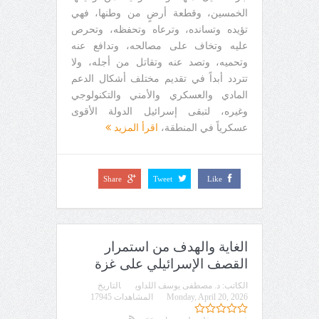
الخمسين، وقطعة أرضٍ من وطنها، فهي
تؤيده وتسانده، وترعاه وتحفظه، وتحرص
عليه وتخاف على مصالحه، وتدافع عنه
وتحميه، وتصد عنه وتقاتل من أجله، ولا
تتردد أبداً في تقديم مختلف أشكال الدعم
المادي والعسكري والأمني والتكنولوجي
وغيره، لتبقى إسرائيل الدولة الأقوى
عسكرياً في المنطقة،
اقرأ المزيد
Share
Tweet
Like
الغاية والهدف من استمرار
القصف الإسرائيلي على غزة
الكاتب:
د. مصطفى يوسف اللداوي
التاريخ
Monday, April 20, 2026
المشاهدات 17945