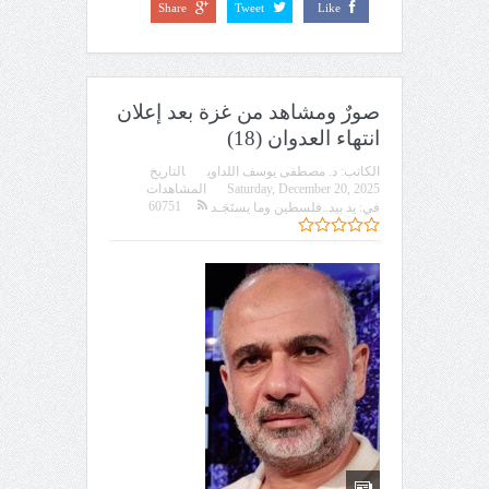
Share
Tweet
Like
صورٌ ومشاهد من غزة بعد إعلان
انتهاء العدوان (18)
الكاتب:
د. مصطفى يوسف اللداوي
التاريخ
Saturday, December 20, 2025
المشاهدات
60751
في:
يد بيد..فلسطين وما يستَجَـد