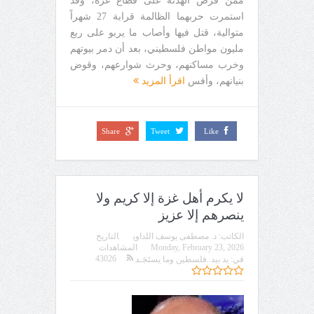
ممن فرض الهدنة على قطاع غزة، وقد
استمرت حربهما الظالمة قرابة 27 شهراً
متوالية، قتل فيها وأصاب ما يربو على ربع
مليون مواطن فلسطيني، بعد أن دمر بيوتهم
وخرب مساكنهم، وحرث شوارعهم، وقوض
بنيانهم، وأفس
اقرأ المزيد
Share
Tweet
Like
لا يكرم أهل غزة إلا كريم ولا
ينصرهم إلا عزيز
الكاتب:
د. مصطفى يوسف اللداوي
التاريخ
Monday, February 23, 2026
المشاهدات
43026
في:
يد بيد..فلسطين وما يستَجَـد