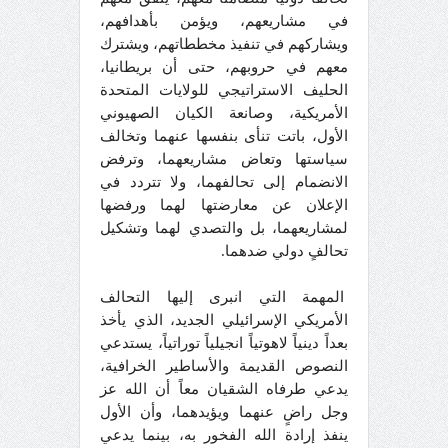
في مشاريعهم، ويؤمن بأهدافهم،
ويشاركهم في تنفيذ مخططاتهم، ويشترك
معهم في حروبهم، حتى أن بريطانيا،
الحليف الاستراتيجي للولايات المتحدة
الأمريكية، وصانعة الكيان الصهيوني
الأول، باتت تنأى بنفسها عنهما وتخالف
سياستها وتعاض مشاريعهما، وترفض
الانضمام إلى تحالفهما، ولا تتردد في
الإعلان عن معارضتها لهما ورفضها
لمشاريعهما، بل والتصدي لهما وتشكيل
تحالفٍ دولي ضدهما.
المهمة التي انبرى إليها التحالف
الأمريكي الإسرائيلي الجديد، الذي يأخذ
بعداً دينياً لاهوتياً انجيلياً توراتياً، يستدعي
النصوص القديمة والأساطير الخرافية،
يدعي طرفاه الشقيان معاً أن الله عز
وجل راضٍ عنهما ويؤيدهما، وأن الأول
ينفذ إرادة الله الفخور به، بينما يدعي