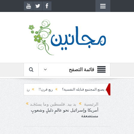
قائمة التصفح
اكم... كيف يصنع المجتمع قنابله النفسية؟
ربع قرن!!
رزقٌ من يستكثره؟!
منط
لعقاد!!
الرئيسية
يد بيد..فلسطين وما يستَجَـد
أمريكا وإسرائيل نحو عالمٍ ذليلٍ وشعوبٍ
مستضعفة