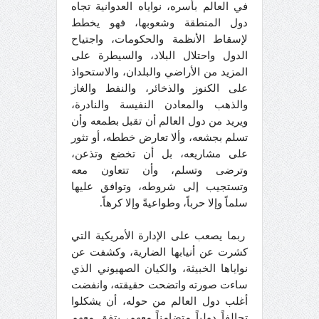
في العالم بأسره، نواياه العدوانية تجاه
دول المنطقة وشعوبها، فهو يخطط
لإسقاط الأنظمة والحكومات، واجتياح
الدول واحتلال البلاد، والسيطرة على
المزيد من الأراضي والبلدان، والاستحواذ
على الكنوز والذخائر، والنفط والغاز
والذهب والمعادن النفيسة والنادرة،
ويريد من دول العالم أن تقبل بطمعه وأن
تسلم بجشعه، وألا تعارض خططه، أو تثور
على مشاريعه، بل أن تخضع وتذعن،
وترضى وتسلم، وأن تتعاون معه
وتستجيب إلى شروطه، وتوافق عليها
سلماً وإلا حرباً، وطواعيةً وإلا كرهاً.
ربما يصعب على الإدارة الأمريكية التي
كشرت عن أنيابها الضارية، وكشفت عن
نواياها الخبيثة، والكيان الصهيوني الذي
ساءت صورته واتضحت حقيقته، وانفضت
أغلب دول العالم من حوله، أن يشكلوا
تحالفاً دولياً متضامناً معهم، يتفق معهم