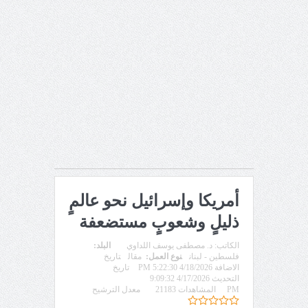
أمريكا وإسرائيل نحو عالمٍ
ذليلٍ وشعوبٍ مستضعفة
الكاتب:
د. مصطفى يوسف اللداوي
البلد:
فلسطين - لبنان
نوع العمل:
مقال
تاريخ
الاضافة 4/18/2026 5:22:30 PM
تاريخ
التحديث 4/17/2026 9:09:32
PM
المشاهدات 21183
معدل الترشيح