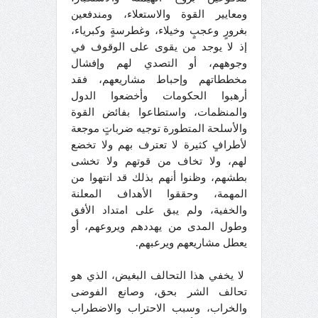
ومعايير القوة والاستعلاء، ومندفعين
بغرورٍ وعجبٍ وخيلاء، وغطرسةٍ وكبرياء،
إذ لا يوجد من يقوى على الوقوف في
وجوههم، أو التصدي لهم وإفشال
مخططاتهم وإحباط مشاريعهم، فقد
أرهبوا الحكومات وأخضعوا الدول
والمنظمات، واستطاعوا بفائض القوة
والأسلحة المتطورة توجيه ضرباتٍ موجعة
لأطرافٍ كثيرة لا تعترف بهم ولا تخضع
لهم، ولا تخاف من قوتهم ولا تخشى
بطشهم، وظنوا أنهم بذلك قد انتهوا من
المهمة، وحققوا الأهداف المعلنة
والخفية، ولم يبق على امتداد الأفق
وطول المدى من يهددهم ويروعهم، أو
يعطل مشاريعهم ويرعبهم.
لا يخفي هذا التحالف البغيض، الذي هو
تحالف الشر بحق، وصانع الفوضى
والخراب، وسبب الاحتراب والاضطراب