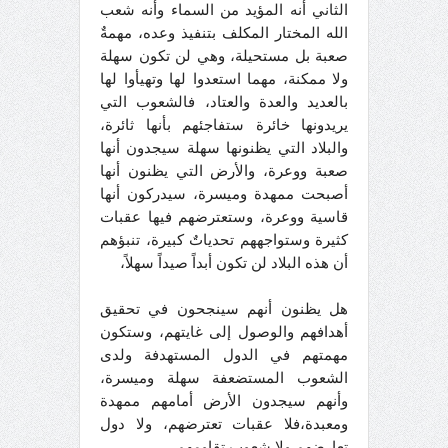
الثاني أنه المؤيد من السماء وأنه شعب
الله المختار المكلف بتنفيذ وعده، مهمةٌ
صعبة بل مستحيلة، وهي لن تكون سهلة
ولا ممكنة، مهما استعدوا لها وتهيأوا لها
بالعديد والعدة والعتاد، فالشعوب التي
يريدونها خائرة ستفاجئهم بأنها ثائرة،
والبلاد التي يظنونها سهلة سيجدون أنها
صعبة ووعرة، والأرض التي يظنون أنها
أصبحت ممهدة وميسرة، سيدركون أنها
قاسية ووعرة، وستعترضهم فيها عقبات
كثيرة وستواجههم تحدياتٌ كبيرة، تنبؤهم
أن هذه البلاد لن تكون أبداً صيداً سهلاً،
هل يظنون أنهم سينجحون في تحقيق
أهدافهم والوصول إلى غايتهم، وستكون
مهمتهم في الدول المستهدفة ولدى
الشعوب المستضعفة سهلة وميسرة،
وأنهم سيجدون الأرض أمامهم ممهدة
ومعبدة،فلا عقبات تعترضهم، ولا دول
تعارضهم ولا شعوب تقاومهم،