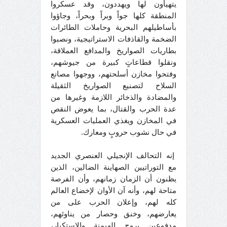
يتهيأون لها ويهددون، وقد عسكروا
المنطقة كلها جواً وبراً وبحراً، وجاؤوا
بأساطيلهم البحرية وحاملات الطائرات
الضخمة والقاذفات الاستراتيجية، ونصبوا
بطاريات الصواريخ والمدافع العملاقة،
ونقلوا قطاعاتٍ كبيرة من جيوشهم،
وفتحوا مخازن أسلحتهم، ووجهوا مصانع
السلاح لتصنيع الصواريخ الثقيلة
والمضادة والذخائر اللازمة وغيرها من
عدة الحرب والقتال، بما يعوض النقص
في المخازن ويغذي العمليات العسكرية
في حال نشوب حروبٍ ومعارك.
إنه التحالف الإنجيلي العنصري الجديد
مع التوراتيين الصهاينة الضالين، الذين
يظنون أن الزمان زمانهم، وأن الفرصة
متاحة لهم، وأنه آن الأوان لإخضاع العالم
كله لهم، وإعلان الحرب على من
يعارضهم، وخنق وحصار من يناوئهم،
مدفوعين بروح الهيمنة والاستكبار،