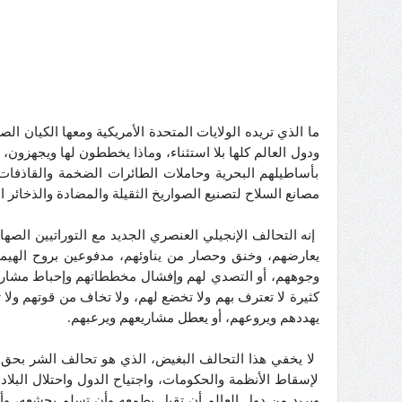
ما الذي تريده الولايات المتحدة الأمريكية ومعها الكيان 
ودول العالم كلها بلا استثناء، وماذا يخططون لها ويجهزون، وم
بأساطيلهم البحرية وحاملات الطائرات الضخمة والقاذفات 
مصانع السلاح لتصنيع الصواريخ الثقيلة والمضادة والذخائ
إنه التحالف الإنجيلي العنصري الجديد مع التوراتيين الصها
يعارضهم، وخنق وحصار من يناوئهم، مدفوعين بروح الهيمنة 
وجوههم، أو التصدي لهم وإفشال مخططاتهم وإحباط مشاريع
كثيرة لا تعترف بهم ولا تخضع لهم، ولا تخاف من قوتهم ولا
يهددهم ويروعهم، أو يعطل مشاريعهم ويرعبهم.
لا يخفي هذا التحالف البغيض، الذي هو تحالف الشر بحق،
لإسقاط الأنظمة والحكومات، واجتياح الدول واحتلال البلاد
ويريد من دول العالم أن تقبل بطمعه وأن تسلم بجشعه، و