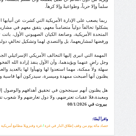
سلماً وإلا حرباً، وطواعيةً وإلا كرهاً.
ربما يصعب على الإدارة الأمريكية التي كشرت عن أنيابها 
يشكلوا تحالفاً دولياً متضامناً معهم، يتفق معهم في مشا
المتحدة الأمريكية، وصانعة الكيان الصهيوني الأول، باتت
ورفضها لمشاريعهما، بل والتصدي لهما وتشكيل تحالفٍ دول
المهمة التي انبرى إليها التحالف الأمريكي الإسرائيلي الجديد
وجل راضٍ عنهما ويؤيدهما، وأن الأول ينفذ إرادة الله الفخ
سهلة ولا ممكنة، مهما استعدوا لها وتهيأوا لها بالعديد وال
يظنون أنها أصبحت ممهدة وميسرة، سيدركون أنها قاسية ووعرة
هل يظنون أنهم سينجحون في تحقيق أهدافهم والوصول إل
ومعبدة،فلا عقبات تعترضهم، ولا دول تعارضهم ولا شعوب تق
بيروت في 0
/1/2026
8
واقرأ أيضًا:
حصاد مائة يوم من وقف إطلاق النار في غزة
/
غزة وفنزويلا مطامع أمريكية بن