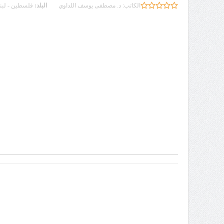
الكاتب:
د. مصطفى يوسف اللداوي
البلد:
فلسطين - لبنا