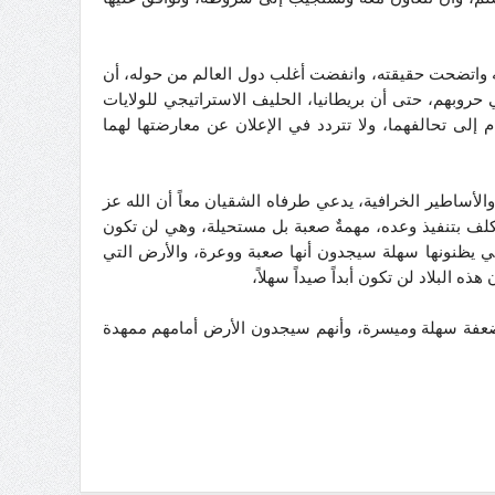
ته واتضحت حقيقته، وانفضت أغلب دول العالم من حوله، أن
حروبهم، حتى أن بريطانيا، الحليف الاستراتيجي للولايات
 إلى تحالفهما، ولا تتردد في الإعلان عن معارضتها لهما
مة والأساطير الخرافية، يدعي طرفاه الشقيان معاً أن الله عز
المكلف بتنفيذ وعده، مهمةٌ صعبة بل مستحيلة، وهي لن تكون
د التي يظنونها سهلة سيجدون أنها صعبة ووعرة، والأرض التي
البلاد لن تكون أبداً صيداً سهلاً،
عفة سهلة وميسرة، وأنهم سيجدون الأرض أمامهم ممهدة