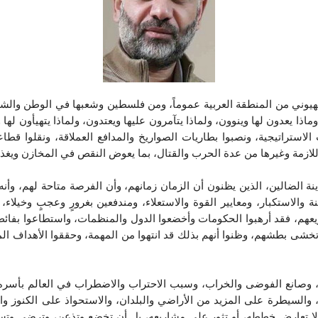
الصهيوني من المنطقة العربية عموماً، ومن فلسطين وشعبها في الوطن وال
اذا يعدون لها وينوون، ولماذا يتآمرون عليها ويعتدون، ولماذا يتهيأون لها و
الاستراتيجية، ونصبوا بطاريات الصواريخ والمدافع العملاقة، ونقلوا قط
ر اللازمة وغيرها من عدة الحرب والقتال، بما يعوض النقص في المخازن وي
ينة الضالين، الذين يظنون أن الزمان زمانهم، وأن الفرصة متاحة لهم، وأن
والاستكبار، ومعايير القوة والاستعلاء، ومندفعين بغرورٍ وعجبٍ وخيلا
هم، فقد أرهبوا الحكومات وأخضعوا الدول والمنظمات، واستطاعوا بفائض 
 تخشى بطشهم، وظنوا أنهم بذلك قد انتهوا من المهمة، وحققوا الأهداف ال
 وصانع الفوضى والخراب، وسبب الاحتراب والاضطراب في العالم بأسره، ن
، والسيطرة على المزيد من الأراضي والبلدان، والاستحواذ على الكنوز والذ
ألا تعارض خططه، أو تثور على مشاريعه، بل أن تخضع وتذعن، وترضى وتس