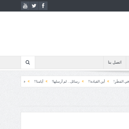
اتصل بنا
ِ!
أين القيادة!!
رسائل... لم أرسلها!
أيامنا!!
خيبة الأمل.... الأولى!
خ