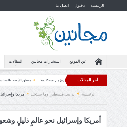
الرئيسية
دخـول
اتصل بنا
عن الموقع
استشارات مجانين
المقالات
آخر المقالات
تبة السبعين
ربع قرن!!
رزقٌ من يستكثره؟!
منطق الأرضة والسياسة!!
مود العقاد!!
حتى لا تنطفئ.... الدهشة!
الرئيسية
يد بيد..فلسطين وما يستَجَـد
أمريكا وإسرائيل
أمريكا وإسرائيل نحو عالمٍ ذليلٍ وش