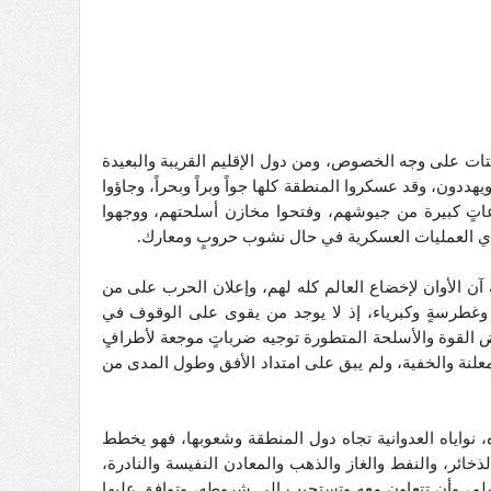
شتات على وجه الخصوص، ومن دول الإقليم القريبة والبعيدة
يهددون، وقد عسكروا المنطقة كلها جواً وبراً وبحراً، وجاؤوا
اعاتٍ كبيرة من جيوشهم، وفتحوا مخازن أسلحتهم، ووجهوا
غذي العمليات العسكرية في حال نشوب حروبٍ ومعارك.
ه آن الأوان لإخضاع العالم كله لهم، وإعلان الحرب على من
ء، وغطرسةٍ وكبرياء، إذ لا يوجد من يقوى على الوقوف في
القوة والأسلحة المتطورة توجيه ضرباتٍ موجعة لأطرافٍ
معلنة والخفية، ولم يبق على امتداد الأفق وطول المدى من
واياه العدوانية تجاه دول المنطقة وشعوبها، فهو يخطط
خائر، والنفط والغاز والذهب والمعادن النفيسة والنادرة،
لم، وأن تتعاون معه وتستجيب إلى شروطه، وتوافق عليها