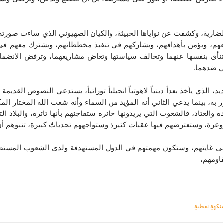
الضارية، وكشفت عن نواياها الخبيثة، والكيان الصهيوني الذي ساءت صور
ريعهم، ويؤمن بأهدافهم، ويشاركهم في تنفيذ مخططاتهم، ويشترك معهم في 
 تنأى بنفسها عنهما وتخالف سياستها وتعاض مشاريعهما، وترفض الانضمام
ي ضدهما.
، الذي يأخذ بعداً دينياً لاهوتياً انجيلياً توراتياً، يستدعي النصوص القدي
ور به، بينما يدعي الثاني أنه المؤيد من السماء وأنه شعب الله المختار 
عدة والعتاد، فالشعوب التي يريدونها خائرة ستفاجئهم بأنها ثائرة، والبلا
، وستعترضهم فيها عقبات كثيرة وستواجههم تحدياتٌ كبيرة، تنبؤهم أن هذه 
ى غايتهم، وستكون مهمتهم في الدول المستهدفة ولدى الشعوب المستض
اومهم،
كهةٍ نفطيةٍ