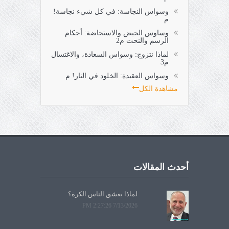
وسواس النجاسة: في كل شيء نجاسة!
م
وساوس الحيض والاستحاضة: أحكام
الرسم والنحت م2
لماذا نتزوج: وسواس السعادة، والاغتسال
م3
وسواس العقيدة: الخلود في النار! م
مشاهدة الكل
أحدث المقالات
لماذا يعشق الناس الكرة؟
7/13/2026 2:27:26 PM