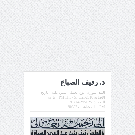
د. رفيف الصباغ
البلد:
سورية
نوع العمل:
سيرة ذاتية
تاريخ
الاضافة 6/21/2010 11:37:57 PM
تاريخ
التحديث 4/29/2025 6:39:30
PM
المشاهدات 190303