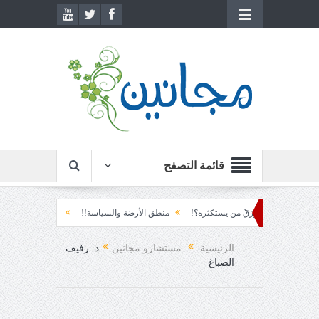
قائمة التصفح
قرن!!
رزقٌ من يستكثره؟!
منطق الأرضة والسياسة!!
لحظة نشوة!!
سيا
لا تنطفئ.... الدهشة!
الرئيسية
مستشارو مجانين
د. رفيف
الصباغ