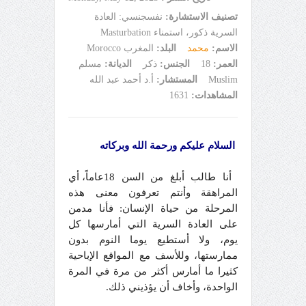
تصنيف الاستشارة:
نفسجنسي: العادة
السرية ذكور، استمناء Masturbation
الاسم:
محمد
البلد:
المغرب Morocco
العمر:
18
الجنس:
ذكر
الديانة:
مسلم
Muslim
المستشار:
أ.د أحمد عبد الله
المشاهدات:
1631
السلام عليكم ورحمة الله وبركاته
أنا طالب أبلغ من السن 18عاماً، أي
المراهقة وأنتم تعرفون معنى هذه
المرحلة من حياة الإنسان: فأنا مدمن
على العادة السرية التي أمارسها كل
يوم، ولا أستطيع يوما النوم بدون
ممارستها، وللأسف مع المواقع الإباحية
كثيرا ما أمارس أكثر من مرة في المرة
الواحدة، وأخاف أن يؤذيني ذلك.