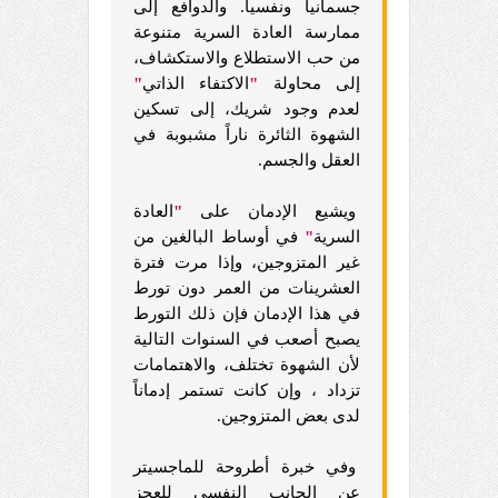
جسمانياً ونفسياً. والدوافع إلى
ممارسة العادة السرية متنوعة
من حب الاستطلاع والاستكشاف،
إلى محاولة
"
الاكتفاء الذاتي
"
لعدم وجود شريك، إلى تسكين
الشهوة الثائرة ناراً مشبوبة في
العقل والجسم.
ويشيع الإدمان على
"
العادة
السرية
"
في أوساط البالغين من
غير المتزوجين، وإذا مرت فترة
العشرينات من العمر دون تورط
في هذا الإدمان فإن ذلك التورط
يصبح أصعب في السنوات التالية
لأن الشهوة تختلف، والاهتمامات
تزداد ، وإن كانت تستمر إدماناً
لدى بعض المتزوجين.
وفي خبرة أطروحة للماجسيتر
عن الجانب النفسي للعجز