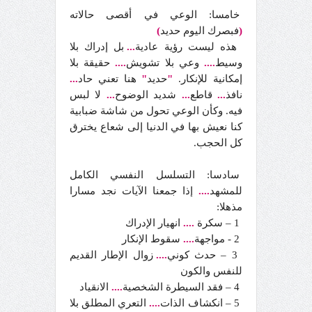
خامسا: الوعي في أقصى حالاته
(
فبصرك اليوم حديد
)
هذه ليست رؤية عادية
...
بل إدراك بلا
وسيط
....
وعي بلا تشويش
....
حقيقة بلا
إمكانية للإنكار.
"
حديد
"
هنا تعني حاد
...
نافذ
...
قاطع
...
شديد الوضوح
...
لا لبس
فيه. وكأن الوعي تحول من شاشة ضبابية
كنا نعيش بها في الدنيا إلى شعاع يخترق
كل الحجب.
سادسا: التسلسل النفسي الكامل
للمشهد
....
إذا جمعنا الآيات نجد مسارا
مذهلا:
1 – سكرة
....
انهيار الإدراك
2 - مواجهة
....
سقوط الإنكار
3 – حدث كوني
....
زوال الإطار القديم
للنفس والكون
4 – فقد السيطرة الشخصية
....
الانقياد
5 – انكشاف الذات
....
التعري المطلق بلا