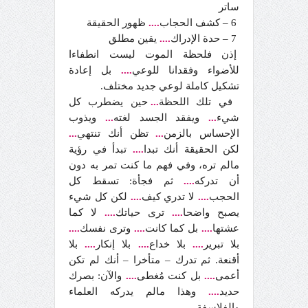
ساتر
6 – كشف الحجاب
....
ظهور الحقيقة
7 – حدة الإدراك
....
يقين مطلق
إذن فلحظة الموت ليست انطفاءا
للأضواء وفقدانا للوعي
....
بل إعادة
تشكيل كاملة لوعي جديد مختلف.
في تلك اللحظة
...
حين يضطرب كل
شيء
...
ويفقد الجسد لغته
...
ويذوب
الإحساس بالزمن
...
تظن أنك تنتهي
...
لكن الحقيقة أنك تبدا
....
تبدأ في رؤية
مالم تره، وفي فهم ما كنت تمر به دون
أن تدركه
....
ثم فجأة: تسقط كل
الحجب
....
لا تدري كيف
....
لكن كل شيء
يصبح واضحا
....
ترى حياتك
....
لا كما
عشتها
....
بل كما كانت
....
وترى نفسك
....
بلا تبرير
....
بلا خداع
....
بلا إنكار
....
بلا
أقنعة. ثم تدرك – متأخرا – أنك لم تكن
أعمى
....
بل كنت مُغطى
....
والآن: بصرك
حديد
....
وهذا مالم يدركه العلماء
والفلاسفة.