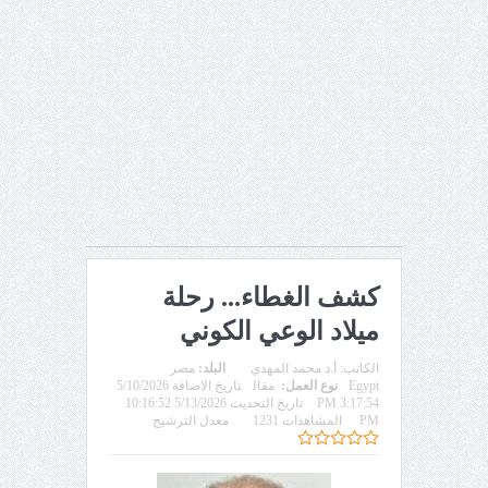
كشف الغطاء... رحلة
ميلاد الوعي الكوني
الكاتب:
أ.د محمد المهدي
البلد:
مصر
Egypt
نوع العمل:
مقال
تاريخ الاضافة 5/10/2026
3:17:54 PM
تاريخ التحديث 5/13/2026 10:16:52
PM
المشاهدات 1231
معدل الترشيح