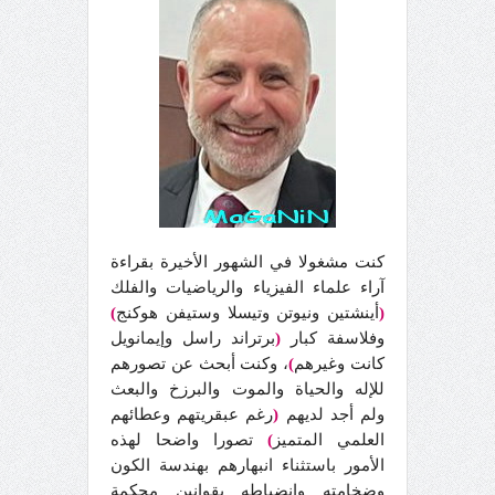
كنت مشغولا في الشهور الأخيرة بقراءة
آراء علماء الفيزياء والرياضيات والفلك
(
أينشتين ونيوتن وتيسلا وستيفن هوكنج
)
وفلاسفة كبار
(
برتراند راسل وإيمانويل
كانت وغيرهم
)
، وكنت أبحث عن تصورهم
للإله والحياة والموت والبرزخ والبعث
ولم أجد لديهم
(
رغم عبقريتهم وعطائهم
العلمي المتميز
)
تصورا واضحا لهذه
الأمور باستثناء انبهارهم بهندسة الكون
وضخامته وانضباطه بقوانين محكمة