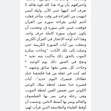
واعترافهم بأن وراء هذا كله قوة هائلة لا
يعرف أحد كنهها حتى الآن، وليلة أمس
انتهيت من القراءة في وقت متأخر فقلت
أختم ليلتي بقراءة سورة من القرآن
فوقعت عيني على سورة ق، وتعجبت أن
يكون عنوان سورة كاملة حرف واحد،
وهذا أحد أوجه الإعجاز في القرآن الكريم.
وتنقلت بين آيات السورة الكريمة حتى
وصلت إلى تلك الآيات:
"
وجاءت سكرة
الموت بالحق ذلك ماكنت منه تحيد *
ونفخ في الصور ذلك يوم الوعيد *
وجاءت كل نفس معها سائق وشهيد *
لقد كنت في غفلة من هذا فكشفنا عنك
غطاءك فبصرك اليوم حديد
"
. آيات
قصيرة جدا تصف لحظة ميلاد الوعي
الكوني حين تغمض العين لحظة الموت،
وهي رحلة وعي يمر بها الفيلسوف
والعالم ويمر بها أبسط الناس، وتمنيت أن
أوقظ العلماء والفلاسفة الذين قرأت لهم،