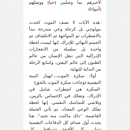
لأخبرهم بما وصلني
(
حيا
)
ووصلهم
(
أمواتا
)
.
هذه الآيات لا تصف الموت كحدث
بيولوجي بل كرحلة وعي متدرجة تبدأ
بالاضطراب ثم المواجهة ثم الانكشاف ثم
الحسم النهائي للإدراك. إنها ليست لحظة
واحدة بل سلسلة من الانفجارات
الإدراكية التي تنقل الإنسان من عالم
الظنون إلى عالم اليقين، ولنتابع الرحلة
من البداية للنهاية:
أولا: سكرة الموت
...
انهيار البنية
النفسية
(
وجاءت سكرة الموت بالحق
)
السكرة هي اضطراب شامل في
الإدراك، وتفكك في الإحساس بالزمن،
وتلاشي للتماسك النفسي. إنها لحظة
تفكك الوعي المعتاد، ثم تأتي الجملة
القاصمة:
"
ذلك ماكنت منه تحيد
"
. هنا
يحدث أول صدام: كل الدفاعات النفسية
تنهار
...
كل الأقنعة تتساقط
...
كل