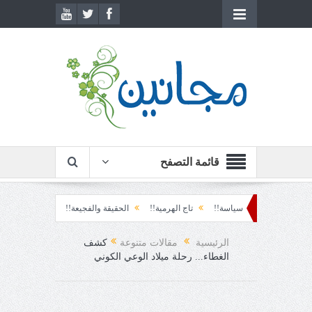
قائمة التصفح
وة!!
سياسة!!
تاج الهرمية!!
الحقيقة والفجيعة!!
لِقاءُ في المَطَرِ!
أ
لمفاجئ!
الرئيسية
مقالات متنوعة
كشف
الغطاء... رحلة ميلاد الوعي الكوني