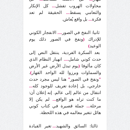
محاولات الهروب تفشل
...
كل الإنكار
والتعامي يسقط
...
الحقيقة لم تعد
فكرة
...
بل واقع يُعاش.
ثانيا: النفخ في الصور
....
الانفجار الكوني
للإدراك
(
ونفخ في الصور ذلك يوم
الوعيد
)
بعد السكرة الفردية، ينتقل النص إلى
حدث كوني شامل
....
انهيار النظام الذي
كان مألوفا
(
يوم تبدل الأرض غير الأرض
والسماوات وبرزوا لله الواحد القهار
)
.
"
ونفخ في الصور
"
هنا ليس مجرد حدث
خارجي، بل إعادة تعريف للوجود كله
...
انتقال من عالم إلى عالم. إنه إعلان أن:
ما كنت تراه هو الواقع
...
لم يكن إلا
مرحلة
...
جملة قصيرة في كتاب كوني
هائل تتغير معالمه في هذه اللحظة.
ثالثا: السائق والشهيد
...
تغير القيادة