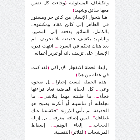
وانكشاف المسئولية
(
وجاءت كل نفس
معها سائق وشهيد
)
هنا يتحول الإنسان من كائن حر ومستور
في الظاهر إلى كائن مُقاد ومكشوف
بالكامل. السائق يدفعه إلى المصير،
والشهيد يكشف حقيقته بلا تحريف. لم
يعد هناك تحكم في السرد
....
انتهت قدرة
الإنسان على تزييف ذاته أو تبرير أعماله.
رابعا: لحظة الانفجار الإدراكي
(
لقد كنت
في غفلة من هذا
)
هذه الجملة ليست إخبارا
...
بل صحوة
وعي
...
كل الحياة الماضية تعاد قراءتها
فجأة
....
ما ظننته مهما يتلاشى
....
ما
تجاهلته أو تناسيته أو أنكرته يصبح هو
الحقيقة. ثم تأتي الذروة:
"
فكشفنا عنك
غطاءك
"
. ليس إضافة معرفة
...
بل إزالة
الحجاب
....
إلغاء الوهم
....
إسقاط
المرشحات
(
الفلاتر
)
النفسية.