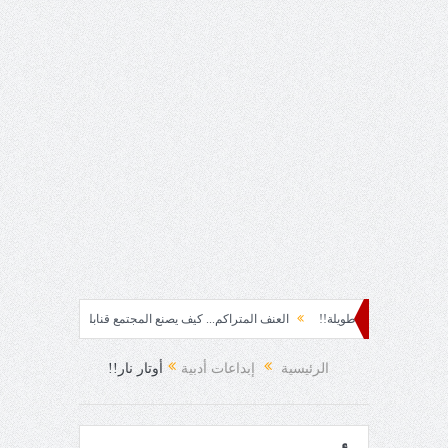
حروب طويلة!!
العنف المتراكم... كيف يصنع المجتمع قنابله النفسية؟
ربع قرن!
!
الرئيسية
إبداعات أدبية
أوتار نار!!