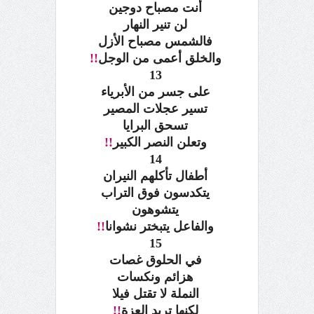
أنت مصباح دوجين
لن تنير النهار
فالشمس مصباح الأزل
والخلق أعمى من الوجل
!!
13
على جسر من الأبرياء
تسير عجلات المصير
تسحق البرايا
وتعلن النصر الكبير
!!
14
أطفال تأكلهم النيران
يتكدسون فوق التراب
يتشوهون
والفاعل يتبختر نشوانا
!!
15
في الحلوق غصات
هزائم ونكسات
النملة لا تقتل فيلا
لكنها تريد العزة
!!