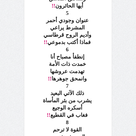
أيها الحائرون
!!
5
عنوان وجودي أحمر
المشرط يراعي
وأديم الروح قرطاسي
فماذا أكتب بدموعي
!!
6
إنطفأ مصباح أنا
خمدت ذات الأمة
تهدمت عروشها
وانمحق جوهرها
!!
7
ذلك الآتي البعيد
يشرب من بئر المأساة
أسكره الوجيع
فغاب في القطيع
!!
8
القوة لا ترحم