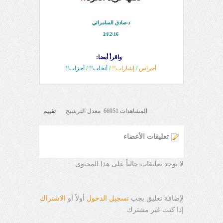
د-صادق السامرائي
16\2\24
واقرأ أيضا:
أجراس
/
إشارات!!
/
أنخاب!!
/
أحزاب!!
المشاهدات 66951 معدل الترشيح
تقييم
تعليقات الأعضاء
لا يوجد تعليقات حالياً على هذا المحتوى
لإضافة تعليق يجب
تسجيل الدخول
أولاً أو
الاشتراك
إذا كنت غير مشترك