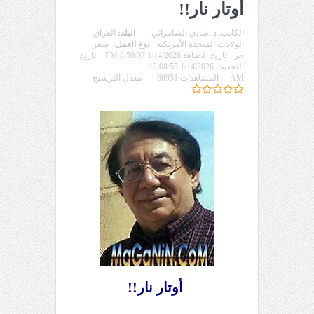
أوتار نار!!
الكاتب:
د. صادق السامرائي
البلد:
العراق -
الولايات المتحدة الأمريكية
نوع العمل:
شعر
حر
تاريخ الاضافة 1/14/2026 8:50:37 PM
تاريخ
التحديث 1/14/2026 12:08:55
AM
المشاهدات 66951
معدل الترشيح
أوتار نار!!