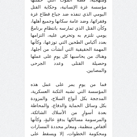
ومنهجية، قصة الموت التي حملتها
مؤسسة غزة الإنسانية، وحكاية القتل
اليومي الذي تنفذه ضد جياع قطاع غزة
وفقرائها، وضد عامة سكانها وجميع أهلها،
وكأن القتل الذي تمارسه بانتظامٍ برنامجٌ
يومي تلتزم به وتحرص عليه، التزامها
بعدد أكياس الطحين التي توزعها، وكأنها
المهمة الحقيقية التي أنشأت من أجلها،
وهناك من يحاسبها كل يومٍ على عملها
وحصيلة القتلى وعدد الجرحى
والمصابين.
فما من يومٍ يمر على عمل هذه
المؤسسة التي تشبه الثكنة العسكرية،
المدججة بكل أنواع السلاح، والمزودة
بكل وسائل الحماية والدفاع، والمحاطة
بعدة أسوارٍ من الأسلاك الشائكة،
والمرسومة مسالكها بدقةٍ عاليةٍ، وكأنها
أقفاص منظمة، ومعابر محددة المسارات
ومحكومة الخطوات، إلا ويسقط على