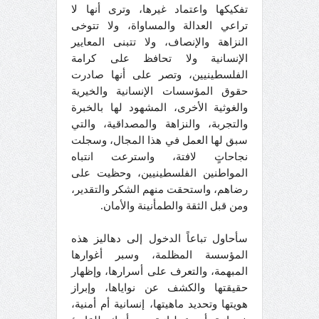
تفكيكها واعتماد غيرها، وترى أنها لا
تراعي العدالة والمساواة، ولا تتوخى
النزاهة والإنصاف، ولا تتبنى المعايير
الإنسانية ولا تحافظ على كرامة
الفلسطينيين، وتصر على أنها صادرت
حقوق المؤسسات الإنسانية والخيرية
والغوثية الأخرى، المشهود لها بالخبرة
والتجربة، والنزاهة والمصداقية، والتي
سبق لها العمل في هذا المجال، وسجلت
نجاحاتٍ لافتة، واسترعت انتباه
المواطنين الفلسطينيين، وحظيت على
رضاهم، واستحقت منهم الشكر والتقدير،
ومن قبل الثقة والطمأنينة والأمان.
سأحاول تباعاً الدخول إلى دهاليز هذه
المؤسسة المظلمة، وسبر أغوارها
المبهمة، والتعرف على أسرارها، وإظهار
حقيقتها والكشف عن نواياها، وإبراز
هويتها وتحديد ماهيتها، إنسانية أم أمنية،