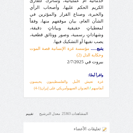
خدماتية أم عملياتية، وسأترك للقارئ
الكريم الحكم عليها، وأصحاب الرأي
والخبرة، وصناع القرار والمؤثرين في
الشأن العام، بيان موقفهم منها، وفقاً
لمعطياتٍ حقيقية وبياناتٍ دقيقة،
وشهاداتٍ رسمية، وصور ووثائق قطعية،
يصب نفيها أو التشكيك فيها.
يتبع.....
مؤسسة غزة الإنسانية قصة الموت
وحكاية الذل (2)
بيروت في 2/7/2025
واقرأ أيضًا:
غزة تعيش الأمل والفلسطينيون يحبسون
أنفاسهم
/
العدوان الصهيوأمريكي على إيران(1-4)
المشاهدات 25363 معدل الترشيح
تقييم
تعليقات الأعضاء