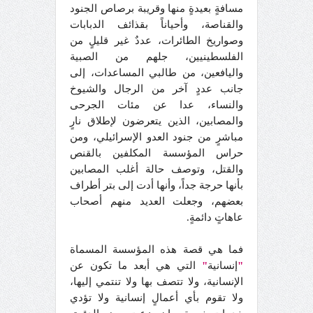
مسافةٍ بعيدةٍ منها وقريبة برصاص الجنود
والقناصة، وأحياناً بقذائف الدبابات
وصواريخ الطائرات، عددٌ غير قليلٍ من
الفلسطينيين، جلهم من الصبية
واليافعين، من طالبي المساعدات، إلى
جانب عددٍ آخر من الرجال والشيوخ
والنساء، عدا عن مئات الجرحى
والمصابين، الذين يتعرضون لإطلاق نارٍ
مباشرٍ من جنود العدو الإسرائيلي، ومن
حراس المؤسسة المكلفين بالقنص
والقتل، وتوصف حالة أغلب المصابين
بأنها حرجة جداً، وأنها أدت إلى بتر أطراف
بعضهم، وجعلت العديد منهم أصحاب
عاهاتٍ دائمةٍ.
فما هي قصة هذه المؤسسة المسماة
"
إنسانية
"
التي هي أبعد ما تكون عن
الإنسانية، ولا تتصف بها ولا تنتمي إليها،
ولا تقوم بأي أعمالٍ إنسانية ولا تؤدي