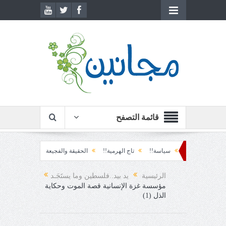
قائمة التصفح
 نشوة!!
سياسة!!
تاج الهرمية!!
الحقيقة والفجيعة!!
لِقاءُ في المَطَرِ!
رح المفاجئ!
الرئيسية
يد بيد..فلسطين وما يستَجَـد
مؤسسة غزة الإنسانية قصة الموت وحكاية
الذل (1)