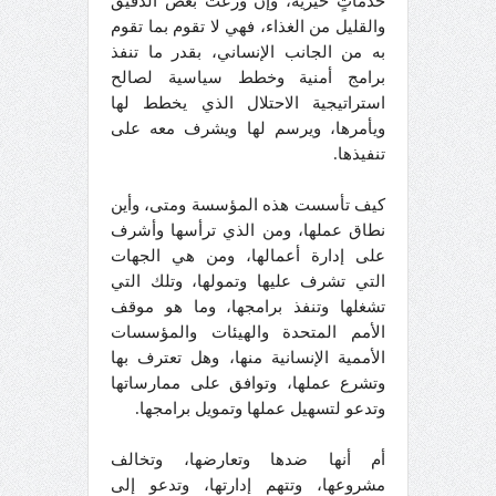
خدماتٍ خيرية، وإن وزعت بعض الدقيق
والقليل من الغذاء، فهي لا تقوم بما تقوم
به من الجانب الإنساني، بقدر ما تنفذ
برامج أمنية وخطط سياسية لصالح
استراتيجية الاحتلال الذي يخطط لها
ويأمرها، ويرسم لها ويشرف معه على
تنفيذها.
كيف تأسست هذه المؤسسة ومتى، وأين
نطاق عملها، ومن الذي ترأسها وأشرف
على إدارة أعمالها، ومن هي الجهات
التي تشرف عليها وتمولها، وتلك التي
تشغلها وتنفذ برامجها، وما هو موقف
الأمم المتحدة والهيئات والمؤسسات
الأممية الإنسانية منها، وهل تعترف بها
وتشرع عملها، وتوافق على ممارساتها
وتدعو لتسهيل عملها وتمويل برامجها.
أم أنها ضدها وتعارضها، وتخالف
مشروعها، وتتهم إدارتها، وتدعو إلى