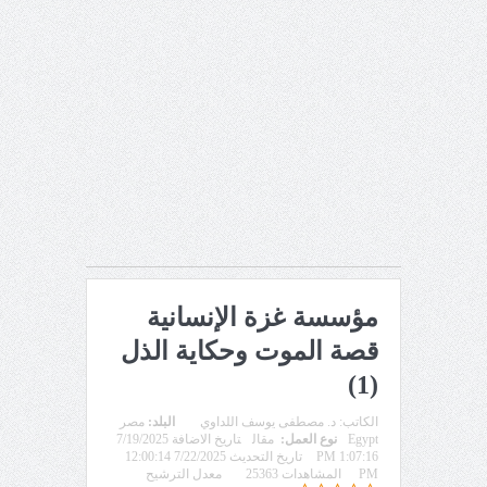
مؤسسة غزة الإنسانية
قصة الموت وحكاية الذل
(1)
الكاتب:
د. مصطفى يوسف اللداوي
البلد:
مصر
Egypt
نوع العمل:
مقال
تاريخ الاضافة 7/19/2025
1:07:16 PM
تاريخ التحديث 7/22/2025 12:00:14
PM
المشاهدات 25363
معدل الترشيح