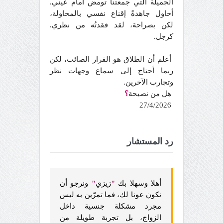
الجميلة التي جمعتنا تومض أمام عيني.
أحاول جاهدةً إقناع نفسي بالمحاولة،
لكن بصراحة، لقد فقدتُه من نظري.
كرجل.
أعلم أن الطلاق هو القرار الصائب، لكن
ربما أحتاج إلى سماع وجهات نظر
وتجارب الآخرين.
هل من نصيحة
؟
27/4/2026
رد المستشار
أهلا وسهلا بك
"
زيزي
"
ونرجو أن
نكون عونا لك، فما تمرّين به ليس
مجرد مشكلة جنسية داخل
الزواج، بل تجربة طويلة من