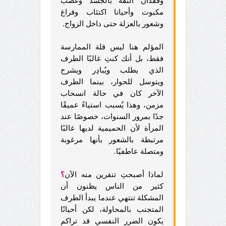
وفقدان الثقة بالجسد وغضب
مكبوت وأحيانا اكتئاب وفراغ
وشعور بالعزلة حتى داخل الزواج.
المؤلم هنا ليس قلة الممارسة
فقط، بل أنك كنتِ غالبًا الطرف
الذي يطلب ويُبادِر ويشرح
ويتوسل للحوار، بينما الطرف
الآخر كان في حالة انسحاب
مزمن، وهذا يُسبب استياءً عميقًا
جدًا بمرور السنوات، خصوصًا عند
المرأة لأن الحميمية لديها غالبًا
مرتبطة بالشعور بأنها مرغوبة
ومتصلة عاطفيًا.
لماذا أصبحتِ تنفرين منه الآن
؟
كثير من الناس يظنون أن
المشكلة تنتهي عندما يبدأ الطرف
المتجنب بالمحاولة، لكن أحيانًا
يكون الضرر النفسي قد تراكم