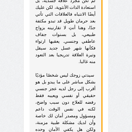
لم تكن مجرد علاقة جسدية، بل
استعادة الذات الأنثوية، لكن عليك
أيضًا الانتباه فالعلاقات التي تأتي
بعد حرمان طويل قد تبدو مكثفة
جدًا، وهنا أنتِ لا تقارنينه بزواج
طبيعي، بل بسنوات جفاف
عاطفي وجنسي. يعقبها ارتواء
فكأنها شهر عسل جديد سيقل
وتيرة العلاقة تدريجيا بعد التعود
منه غالبا.
سيدتي زوجك ليس شخصًا مؤذيًا
بشكل مباشر على ما يبدو بل هو
أقرب إلى رجل لديه عجز جنسي
حقيقي أو نفسي ويعيبه فقط
رفضه للعلاج دون سبب واضح،
لكنه في نفس الوقت داعم
ومسؤول ومصدر أمان لك خاصة
وأن لديك مشكلة طبية مزمنة،
ولكن هل يكفي الأمان وحده