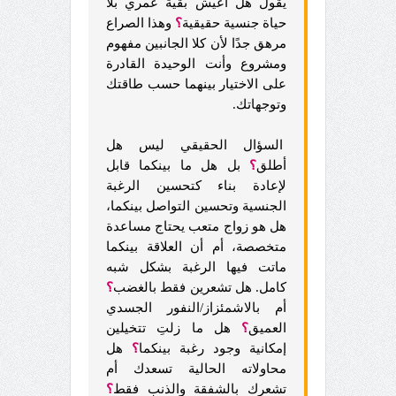
يقول هل أعيش بقية عمري بلا
حياة جنسية حقيقية
؟
وهذا الصراع
مرهق جدًا لأن كلا الجانبين مفهوم
ومشروع وأنت الوحيدة القادرة
على الاختيار بينهما حسب طاقتك
وتوجهاتك.
السؤال الحقيقي ليس هل
أطلق
؟
بل هل ما بينكما قابل
لإعادة بناء كتحسين الرغبة
الجنسية وتحسين التواصل بينكما،
هل هو زواج متعب يحتاج مساعدة
متخصصة، أم أن العلاقة بينكما
ماتت فيها الرغبة بشكل شبه
كامل. هل تشعرين فقط بالغضب
؟
أم بالاشمئزاز/النفور الجسدي
العميق
؟
هل ما زلتِ تتخيلين
إمكانية وجود رغبة بينكما
؟
هل
محاولاته الحالية تسعدك أم
تشعرك بالشفقة والذنب فقط
؟