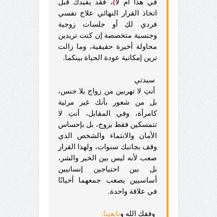
في هذا أم لا
)
، فقد يفيدك قبل
اتخاذ القرار النهائي علاج نفسي
فردي لكِ أو جلسات زوجية
وجنسية متخصصة إن كنت تريدين
محاولة أخيرة حقيقية، وما زالت
ترين إمكانية عودة الحياة بينكما.
سيدتي
أنتِ لا تهربين من زواج بلا جنس،
بل من شعور بأنك غير مرئية
كامرأة، وفي المقابل، أنتِ لا
تتمسكين فقط بزوج، بل بإحساس
الأمان والانتماء والشخص الذي
وقف بجانبك سنوات، ولهذا القرار
صعب لأنه ليس بين الخير والشر،
بل بين احتياجين إنسانيين
أساسيين يصعب جمعهما أحيانًا
في علاقة واحدة.
وفقك الله
و
تابعينا.