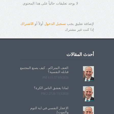
لا يوجد تعليقات حالياً على هذا المحتوى
لإضافة تعليق يجب
تسجيل الدخول
أولاً أو
ال
ا
شتراك
إذا كنت غير مشترك
أحدث المقالات
العنف المتراكم... كيف يصنع المجتمع
قنابله النفسية؟
8/9/2026 4:11:57 PM
لماذا يعشق الناس الكرة؟
7/13/2026 2:27:26 PM
الإعجاز النفسي في آية النوم
والموت2