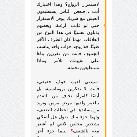
لاستمرار الزواج؟ وهذا اختيارك
أنت ، فبعض الناس يستطيعون
العيش مع شريك يوفر الاستقرار
حتى لو غابت الرغبة، وبعضهم
يذبلون نفسيًا في هذا النوع من
العلاقات مهما كان الطرف الآخر
طيبًا، فلا يوجد جواب واحد يناسب
الجميع.، فأنت من تقررين بناءا
على تقييمك للأمر وماذا
تستطيعين تحمله.
سيدتي لديك خوف حقيقي،
فأنتِ لا تفكرين برومانسية، بل
أيضًا كامرأة تخاف من التقدم
بالعمر ولديها مرض مزمن وتريد
من يساندها في لحظات الضعف،
ولهذا جزء منك يقول هل أضحّي
بشخص مخلص لأنني لم أشعر
معه بالشغف
؟
بينما جزء آخر