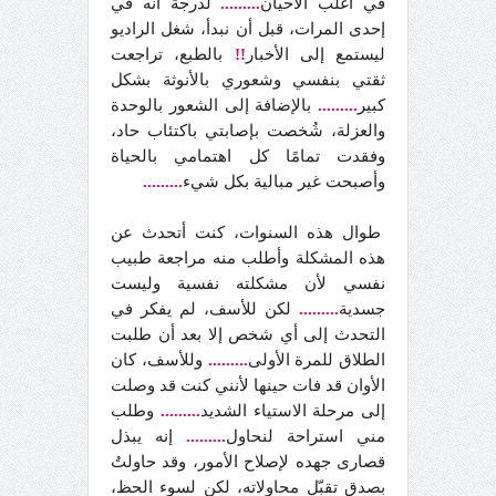
في أغلب الأحيان
.........
لدرجة أنه في
إحدى المرات، قبل أن نبدأ، شغل الراديو
ليستمع إلى الأخبار
!!
بالطبع، تراجعت
ثقتي بنفسي وشعوري بالأنوثة بشكل
كبير
.........
بالإضافة إلى الشعور بالوحدة
والعزلة، شُخصت بإصابتي باكتئاب حاد،
وفقدت تمامًا كل اهتمامي بالحياة
وأصبحت غير مبالية بكل شيء
.........
طوال هذه السنوات، كنت أتحدث عن
هذه المشكلة وأطلب منه مراجعة طبيب
نفسي لأن مشكلته نفسية وليست
جسدية
.........
لكن للأسف، لم يفكر في
التحدث إلى أي شخص إلا بعد أن طلبت
الطلاق للمرة الأولى
.........
وللأسف، كان
الأوان قد فات حينها لأنني كنت قد وصلت
إلى مرحلة الاستياء الشديد
.........
وطلب
مني استراحة لنحاول
.........
إنه يبذل
قصارى جهده لإصلاح الأمور، وقد حاولتُ
بصدق تقبّل محاولاته، لكن لسوء الحظ،