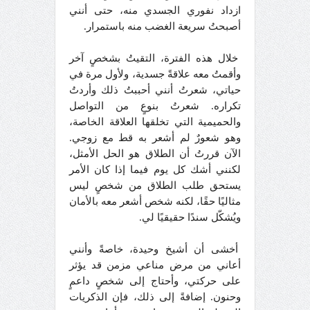
ازداد نفوري الجسدي منه، حتى أنني
أصبحتُ سريعة الغضب منه باستمرار.
خلال هذه الفترة، التقيتُ بشخصٍ آخر
وأقمتُ معه علاقةً جسدية، ولأول مرة في
حياتي، شعرتُ أنني أحببتُ ذلك وأردتُ
تكراره. شعرتُ بنوعٍ من التواصل
والحميمية التي تخلقها العلاقة الخاصة،
وهو شعورٌ لم أشعر به قط مع زوجي.
الآن قررتُ أن الطلاق هو الحل الأمثل،
لكنني أشك كل يوم فيما إذا كان الأمر
يستحق طلب الطلاق من شخصٍ ليس
مثاليًا حقًا، لكنه شخص أشعر معه بالأمان
ويُشكّل سندًا حقيقيًا لي.
أخشى أن أشيخ وحيدة، خاصةً وأنني
أعاني من مرض مناعي مزمن قد يؤثر
على حركتي، وأحتاج إلى شخصٍ داعمٍ
وحنون. إضافةً إلى ذلك، فإن الذكريات