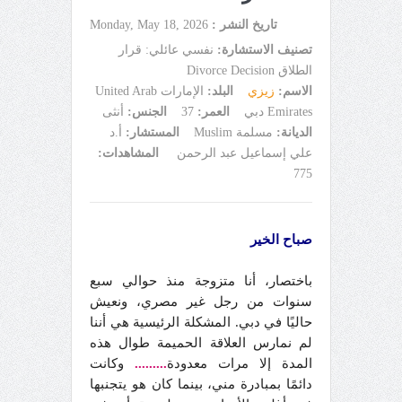
تاريخ النشر :
Monday, May 18, 2026
تصنيف الاستشارة:
نفسي عائلي: قرار
الطلاق Divorce Decision
الاسم:
زيزي
البلد:
الإمارات United Arab
Emirates دبي
العمر:
37
الجنس:
أنثى
الديانة:
مسلمة Muslim
المستشار:
أ.د
علي إسماعيل عبد الرحمن
المشاهدات:
775
صباح الخير
باختصار، أنا متزوجة منذ حوالي سبع
سنوات من رجل غير مصري، ونعيش
حاليًا في دبي. المشكلة الرئيسية هي أننا
لم نمارس العلاقة الحميمة طوال هذه
المدة إلا مرات معدودة
.........
وكانت
دائمًا بمبادرة مني، بينما كان هو يتجنبها