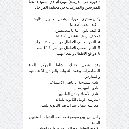
· دورة في مدرسة( نوتردام دي سيون) أيضا
للمدرسين والمدرسات في مختلف المراحل
وكان محتوي الدورات يشمل العناوين التالية:
1- كيف نحب أطفالنا .
2- كيف يكون أبناءنا منضبطين.
3- كيف نزرع الثقة في أطفالنا.
4- النمو العقلي للأطفال من سن 2-6 سنوات
5- النمو العقلي للأطفال من سن 6-12 سنة
6- دوافع الأطفال وانفعالاتهم.
وقد شمل كذلك نشاط المركز إلقاء
المحاضرات وعقد الندوات بالنوادي الاجتماعية
والمدارس:
· نادي سموحة الرياضي الاجتماعي
· نادي المهندسين
· نادي الأطباء ونادي العلميين
· مدرسة الرمل الثانوية للبنات
· مدرسة جمال عبد الناصر الثانوية للبنين
وكان من بين موضوعات هذه الندوات العناوين
التالية:
· كيفية التعامل مع المراهقين والمراهقات