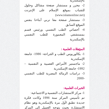
بالإسكندرية
2- محرر و مستشار صفحة مشاكل وحلول
للشباب بموقع الإسلام على الإنترنت
(www.islamonline.net)
3- مستشار صفحة معا نربي أبناءنا بنفس
الموقع السابق
4- أخصائي الطب النفسي ورئيس قسم
بمستشفي المعمورة للطب النفسي
بالإسكندرية
المؤهلات العلمية :
1- بكالوريوس الطب و الجراحة- 1986- جامعة
الإسكندرية
2- ماجستير الأمراض العصبية و النفسية –
1992- جامعة الإسكندرية
3- دراسات الزمالة المصرية للطب النفسي
-2000
الخبرات العلمية:
1- مركز الاستشارات النفسية و الاجتماعية:
تم تأسيس المركز سنة 1996 وكانت فكرة
جديدة تطبق لأول مرة بالإسكندرية وهو نظام
الاستشارة بحيث يتوجه العميل إلى المركز