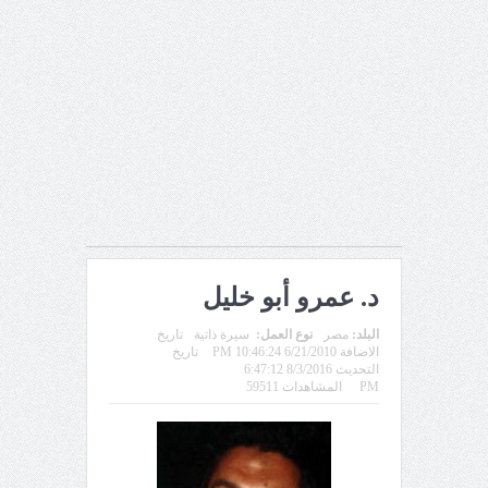
د. عمرو أبو خليل
البلد:
مصر
نوع العمل:
سيرة ذاتية
تاريخ
الاضافة 6/21/2010 10:46:24 PM
تاريخ
التحديث 8/3/2016 6:47:12
PM
المشاهدات 59511