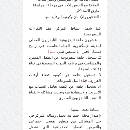
· العلاقة مع الجنس الآخر في مرحلة المراهقة
· طرق الاستذكار
· التدخين والإدمان وكيفية الوقاية منها
كما شمل نشاط المركز عقد اللقاءات
التليفزيونية :
1. عشرون حلقة تليفزيونية بالتليفزيون المحلي
لمدينة الإسكندرية –القناة الخامسة- في برامج
(مساء الخير – يا شمس طلي -
......
)
2. تسجيل حلقة تليفزيونية عن الطفل المتمرد
والمشاغب في برنامج البيوت السعيدة في قناة
(ART) للمنوعات
3. تسجيل حلقة عن كيفية قضاء أوقات
الفراغ
....
قناة النيل للمنوعات
4. تسجيل حلقة عن كيفية تعامل الشباب مع
الإنترنت والاستفادة منه وتجنب مشاكله –القناة
الثانية – التليفزيون المصري
- نشاط تحت التنفيذ :
-إصدار مجلة اجتماعية تحمل رسالة المركز في
حل المشاكل من منظور نفسي اجتماعي
والتعرض للقضايا الاجتماعية التي تشغل