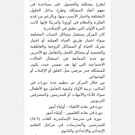
لطرح مشكلته والحصول على مساعدة في
تفهم أبعاد المشكلة وطرح بدائل الحلول
المختلفة واختيار الأنسب منها, وبالرغم من قدم
الفكرة والنظام في أوروبا وأمريكا فإنها كانت
المرة الأولى التي تطبق في الإسكندرية.
كان المركز يستقبل مشاكل الشباب المختلفة
سواء اختيار طريق الحياة العملية أو اختيار
شريك الحياة أو المشاكل الزوجية والعاطفية
والجنسية أو مشاكل العمل والتعامل مع الآخرين
مع عدم الممانعة في استقبال الحالات
الاجتماعية التي لها بعد نفسي حيث يكون
للمشكلة جذر مرضي مثل القلق أو الإكتئاب أو
الوسواس .
من خلال المركز تم تنظيم عدة دورات في
أساليب تربية الأولاد وكيفية التعامل مع الأطفال
سواء للآباء والأمهات أو للمدرسين والمشرفين
التربويين
· دورة في نقابة الأطباء – أولياء أمور
· دورة في نقابة العلميين – أولياء أمور
· دورة في مدرسة الإسكندرية للغات (ALS)
للمدرسين والمدرسات في مراحل التعليم
الإبتدائي والإعدادي والثانوي