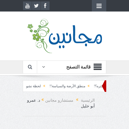
قائمة التصفح
 يستكثره؟!
منطق الأرضة والسياسة!!
لحظة نشوة!!
سياسة!!
تاج الهر
ة!
الرئيسية
مستشارو مجانين
د. عمرو
أبو خليل