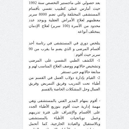
بعد حصولي على ماجستير التخصص سنة 1992
حيث أمارس عملي كطبيب نفسي بأقسام
المستشفى المختلفة والتي تضم 8000 سرير
معظمهم لعلاج الأمراض العقلية ويوجد عدد
محدود من الأسرة (100 سرير) لعلاج الإدمان
بمختلف أنواعه
يتلخص دوري في المستشفى في رئاسة أحد
أقسام المرضى و الذي يضم ما يقرب من 90
سرير حيث أقوم :
1- الكشف الطبي النفسي على المرضى
وتشخيص حالاتهم ووصف العلاج المناسب لهم و
متابعة حالاتهم حتى تستقر
2- القيام بإدارة دولاب العمل في القسم من
أطباء تحت التدريب وفريق التمريض وفريق
العمال وحل المشكلات الخاصة بالقسم
- أقوم بمهام المدير الفني بالمستشفى وهي
مهمة إدارية حيث أقوم بتوزيع الأطباء الجدد
على الأقسام والإشراف على فترة تدريبهم
وعمل نوباتجيات الأطباء بالمستشفى
وبالاستقبال والعيادة الخارجية، كما أتحمل