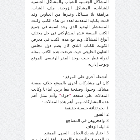
المشاكل الجنسية للشباب والمشاكل الجنسية
للشابات، المشاكل الزوجية، ملف الشات،
مراهقة بلا مشاكل وغيرها من العناوين وقد
قمت بكتابة المقدمة لعدد من هذه الكتب وكنت
المستشار الوحيد الذي وجد اسمه في جميع
الكتب السبعة عشر لمشاركتي في حل مختلف
أنواع المشاكل وتم بيع هذه الكتب في معرض
الكويت للكتاب اللذي كان يضم دول مجلس
التعاون الخليجي حيث عرضت هذه الكتب ممثلة
لدولة قطر حيث يوجد المقر الرئيسي للموقع
وتوجد إدارته
-أنشطة أخرى على الموقع :
كان لي مشاركات أخرى بالموقع خلاف صفحة
مشاكل وحلول وصفحة معا نربي أبناءنا وكانت
المقالات على صفحة
"
حواء
"
وآدم تمثل أهم
هذه المشاركات ومن أهم هذه المقالات :
1. نحو ثقافة جنسية حقيقية
2. الفتور
3. واهجروهن في المضاجع
4. ليلة الزفاف
5. اختيار شريك الحياة
...
السهل الممتنع
6. الهمسة والنظرة واللمسة
...
لغة الحوار بين