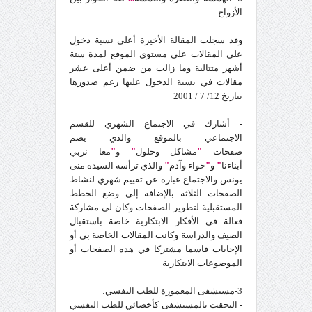
الأزواج
وقد سجلت المقالة الأخيرة أعلى نسبة دخول
على المقالات على مستوى الموقع لمدة ستة
أشهر متتالية وما زالت من ضمن أعلى عشر
مقالات في نسبة الدخول عليها رغم صدورها
بتاريخ 12/ 7 / 2001
- أشارك في الاجتماع الشهري للقسم
الاجتماعي بالموقع والذي يضم
صفحات
"
مشاكل وحلول
"
و
"
معا نربي
أبناءنا
"
و
"
حواء وآدم
"
والذي ترأسه السيدة منى
يونس والاجتماع عبارة عن تقييم شهري لنشاط
الصفحات الثلاثة بالإضافة إلى وضع الخطط
المستقبلية لتطوير الصفحات وكان لي مشاركة
فعالة في الأفكار الابتكارية خاصة باستقبال
الصيف والدراسة وكانت المقالات الخاصة بي أو
الإجابات قاسما مشتركا في هذه الصفحات أو
الموضوعات الابتكارية
3-مستشفى المعمورة للطب النفسي:
- التحقت بالمستشفى كأخصائي للطب النفسي