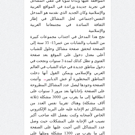
الموافقة عليها وبدأنا سويا في تلقي المشاكل
في تجربة جديدة
ورائدة
في المواقع العربية
والإسلامية وكان الجديد الذي نقدمه هو المدخل
النفس-اجتماعي لحل المشاكل في إطار
الثقافة السائدة في مجتمعاتنا العربية
والإسلامية
نجح هذا المدخل في اجتذاب مجموعات كبيرة
من الشباب والشابات من عمر15- 35 سنة إلى
الصفحة لتحقق صفحة مشاكل وحلول للشباب
أعلى معدل دخول على الموقع بعد صفحة
الفتوى و تظل كذلك لمدة 3 سنوات ونجحت في
دخول مناطق جديدة في حياة الشباب في العالم
العربي والإسلامي ويمكن القول أنها دخلت
المناطق المحظورة أو عش الدبابير
...
وأثبتت
الصفحة وجودها ليصل عدد المشاكل المطروحة
على الصفحة بإجاباتها بعد مرور 3 سنوات على
انطلاقها إلى ما يقرب من 3000 مشكلة (ثلاثة
آلاف مشكلة) وهناك تقريبا نفس العدد من
المشاكل تم الإجابة عليه على البريد الإلكتروني
الخاص لأصحابه وكنت بفضل الله صاحب أكبر
نصيب في الإجابة على المشكلات حيث وصل
عدد المشاكل التي أجبت عليها على الصفحة
إلى ما يقرب من 1300 مشكلة ومثلها على