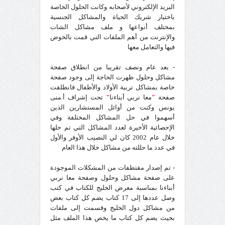
البريد الإلكتروني لأصحابه وكانت الحلول الخاصة
باختيار شريك الحياة والمشاكل الجنسية
بمختلف أنواعها و ملف مشاكل الشات
والإنترنت من أهم الملفات التي قمت بالخوض
فيها والتعامل معها
- بعد عام ونصف تقريبا من انطلاق صفحة
مشاكل وحلول ظهرت الحاجة إلى وجود صفحة
خاصة بمشاكل تربية الأولاد والأطفال فانطلقت
صفحة
"
معا نربي أبناءنا
"
تحت إشراف أ.منى
يونس وكنت من أوائل المستشارين الذين
أسهموا في حل المشاكل المختلفة وفي
الإحصائية الأخيرة لعدد المشاكل التي تم حلها
خلال عام 2002 كان لي النصيب الأوفر والأول
في عدد ما حللته من مشاكل خلال هذا العام
- تم إصدار مقتطفات من المشكلات الموجودة
على صفحة مشاكل وحلول وصفحة معا نربي
أبناءنا بمناسبة معرض الخليج للكتاب في كتب
وصل عددها إلى 17 كتاب يضم كل كتاب بعض
من مشاكل دول الخليج وقسمت إلى ملفات
بحيث يضم كل كتاب ما يخص هذا الملف مثل