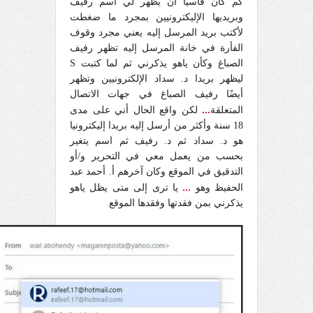
كم كان قاسيا أن يظهر لي اسم رفيف
وبريديها الإليكترونيين بمجرد ما ضغطت
لأكتب بريد المرسل إليه يعني مجرد وقوف
الفأرة في خانة المرسل إليه تظهر رفيف
الصباغ وكأن ياهو يذكرني ثم لما كتبت S
ليظهر بريدا د. سداد الإلكترونيين وتظهر
أيضًا رفيف الصباغ في جهات الاتصال
...
المتعلقة
لكن واقع الحال أني على مدى
18 سنة وأكثر من أرسل إليه بريدا إليكترونيا
هو د. سداد ثم د. رفيف ثم اسم يتغير
بحسب من يعمل معي في التحرير و/أو
التدقيق في الموقع وكان آخرهم أ. أحمد عبد
...
الحفيظ وهو
يا ترى إلى متى يظل ياهو
يذكرني بمن فقدتها وفقدها الموقع