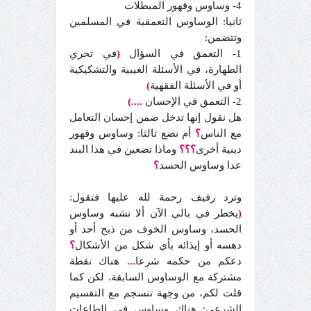
4- وساوس وقهور المبطلات
ثانيا: الوساوس التعمقية في المسلمين
وتتضمن:
1- التعمق في السؤال
(
في تحري
الطهارة، في الأسئلة الغيبية والتشكيكية
أو في الأسئلة الفقهية
)
2- التعمق في الإحسان
....)
هل نقول إنها تدخل ضمن إحسان التعامل
مع الناس
؟
أم نضع ثالثا: وساوس وقهور
دينية أخرى
؟؟؟
وماذا تضعين في هذا البند
عدا وساوس الحسد
؟
وترد رفيف رحمة لله عليها فتقول:
(
يخطر في بالي الآن ألا تشبه وساوس
الحسد، وساوس الخوف من ذبح أحد أو
دهسه أو إيذائه بأي شكل من الأشكال
؟
دعكم من حكمه شرعا
...
هناك نقطة
مشتركة مع الوساوس السابقة. لكن كما
قلت لكم، من وجهة تنسجم مع التقسيم
الشرعي: هناك وساوس في الطاعات