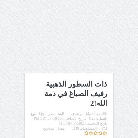
ذات السطور الذهبية
رفيف الصباغ في ذمة
الله!2
الكاتب:
أ.د وائل أبو هندي
البلد:
مصر Egypt
نوع
العمل:
مقال
تاريخ الاضافة 6/9/2025 2:21:23 PM
تاريخ التحديث 6/8/2025 11:57:04
PM
المشاهدات 5130
معدل الترشيح