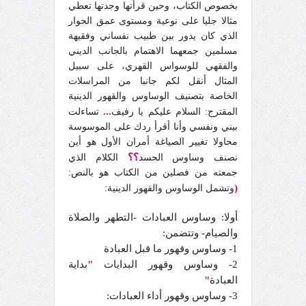
بخصوص الكتاب، وحين قرأتها وجدتها تعطي
مثالا جليا على نوعية ومستوى عمق الحوار
الذي كان يدور بين طبيب نفساني وفقيهة
مسلمين جمعهما الاهتمام بالجانب الديني
والفقهي للوسواس القهري، على سبيل
المثال أنقل لكم جانبا من المراسلات
الخاصة بتصنيف الوساوس والقهور الدينية
...
المقترح: السلام عليكم يا رفيف
تساءلت
بيني ونفسي وأنا أقرأ ردك على الموسوسة
محاولا تغيير الصياغة أمران الأول هو أين
؟؟
نصنف وساوس الحسد
الكلام الذي
جمعته من فصلين من الكتاب هو بالنص:
(
وتشمل الوساوس والقهور الدينية:
أولا: وساوس العبادات -التطهر والصلاة
والصيام- وتتضمن:
1- وساوس وقهور ما قبل العبادة
2- وساوس وقهور البدايات
"
بداية
العبادة
"
3- وساوس وقهور أداء العبادات: