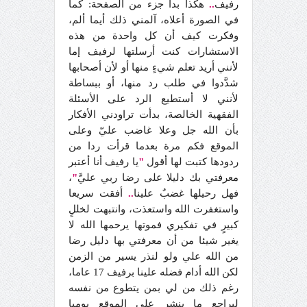
رفيف
..
هكذا بدا جزء من الصفحة: كما
في الصورة أعلاه، آلمني ذلك أيما ألم،
وفكرت كيف أن كل واحدة من هذه
الاستشارات كنت أرسلتها لرفيف إما
لأنني أريد تعلم شيءٍ منها أو لأن أصحابها
شدَّدوا في طلب رد منها، أو ببساطة
لأنني لا أستطيع الرد على الأسئلة
الفقهية الخالصة، بدأت تراودني الأفكار
بأن الله جل وعلا غاضب عليّ وعلى
الموقع فكم مرة بعدما قرأت ردا من
ردودها كتبت لها أقول
"
يا رفيف أنا أعتبر
معرفتي بك دليلا على رضا ربي عليَّ
"
،
فهل رحيلها غضبٌ علينا
..
أفقت سريعا
واستغفرت الله واستعذت، وانتبهت لخللٍ
كبيرٍ في تفكيري فموتها يرحمها الله لا
يغير شيئا من أن معرفتي بها دليل رضا
من الله علي ولو لنذر يسير من الزمن
لكن الله أدام فضله علينا برفيف 17 عاما،
رغم ذلك من لي بمن يتطوع من نفسه
ليراجع ما ينشر على الموقع يوميا