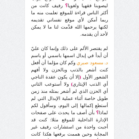
ليصوبنا فقهيا ولغويا
؟
رفيف كانت من
أكثر الناس قراءة للموقع تعلمت منه ما
ربما أمكن لأي موقع نفساني تقديمه
لكنها يرحمها الله قدَّمت لنا ما لا يمكن
لأحد أن يقدمه.
لم يقتصر الألم على ذلك وإنما كان عليّ
أن أبدأ في إبدال اسمها باسمي أو باسم
د. مسعود صبري
وكم كان مؤلما أن أفعل
كنت أشعر بالذنب وبالحزن ولا أفهم
الشعور الأول
(
إلا أن يكون عقدة الناجي
أي الذنب الإيثاري
)
ولا أستوعب الثاني
أي الحزن الذي لم أشعر بمثله منذ زمن
طويل خاصة أثناء عملية الإبدال التي لم
أستطع إكمالها إلى اليوم، وسأقول لكم
لماذا
؟
بأن أصف ما يحدث على صفحات
الإدارة الداخلية للموقع مثلا: كنت قد
أجبت واحدة من استشارات رفيف غير
المجابة وحين هممت برفعها هكذا كانت