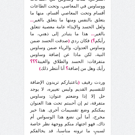
ووساوس في المعاصي، وتحت الطاعات
أقسام وتحت المعاصي أقسام، منها ما
يتعلق بالنفس ومنها ما يتعلق بالغير
...
ولعل الحسد والإيذاء عامة معصية تتعلق
بالغير
...
هذا ما يتبادر إلى ذهني، ما
رأيكم
؟)
فكان ردي
(
صدقت الحسد ضمن
وساوس العدوان، والرياء ضمن وساوس
النية، لكن ماذا عن إضافة وساوس
متفرقات: الحسد والطلاق والغيبة
؟؟؟
رأيك وهل من إضافة
؟
أنا أنتظر ذلك
)
وردت رفيف
(
باعتباركم تريدون الإضافة
للتقسيم القديم وليس تغييره، لا يوجد
حل إلا إذا وضعتم عنوان: وساوس
متفرقة، ثم إن أحببتم تحت هذا العنوان
يمكنكم وضع تقسيمات أخرى. هذا خير
مخرج، أما أين نضع هذا الوسواس أم
ذاك، فهو اجتهاد منكم ووجهة نظر خاصة
لسببٍ ما ترونه مناسبا، قد يخالفكم