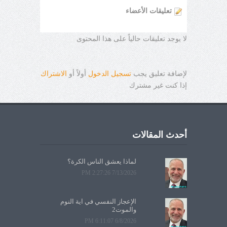
تعليقات الأعضاء
لا يوجد تعليقات حالياً على هذا المحتوى
لإضافة تعليق يجب
تسجيل الدخول
أولاً أو
الاشتراك
إذا كنت غير مشترك
أحدث المقالات
لماذا يعشق الناس الكرة؟
7/13/2026 2:27:26 PM
الإعجاز النفسي في آية النوم
والموت2
6/8/2026 6:11:07 PM