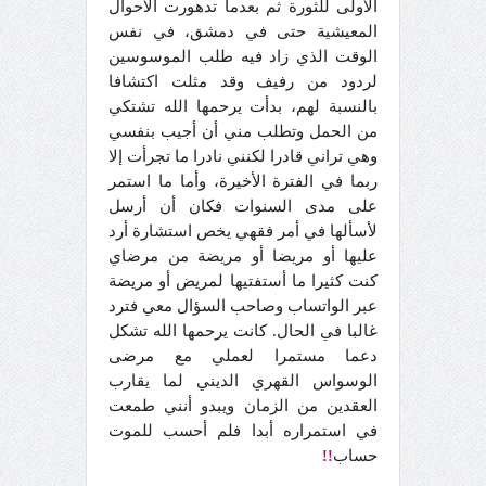
الأولى للثورة ثم بعدما تدهورت الأحوال
المعيشية حتى في دمشق، في نفس
الوقت الذي زاد فيه طلب الموسوسين
لردود من رفيف وقد مثلت اكتشافا
بالنسبة لهم، بدأت يرحمها الله تشتكي
من الحمل وتطلب مني أن أجيب بنفسي
وهي تراني قادرا لكنني نادرا ما تجرأت إلا
ربما في الفترة الأخيرة، وأما ما استمر
على مدى السنوات فكان أن أرسل
لأسألها في أمر فقهي يخص استشارة أرد
عليها أو مريضا أو مريضة من مرضاي
كنت كثيرا ما أستفتيها لمريض أو مريضة
عبر الواتساب وصاحب السؤال معي فترد
غالبا في الحال. كانت يرحمها الله تشكل
دعما مستمرا لعملي مع مرضى
الوسواس القهري الديني لما يقارب
العقدين من الزمان ويبدو أنني طمعت
في استمراره أبدا فلم أحسب للموت
حساب
!!