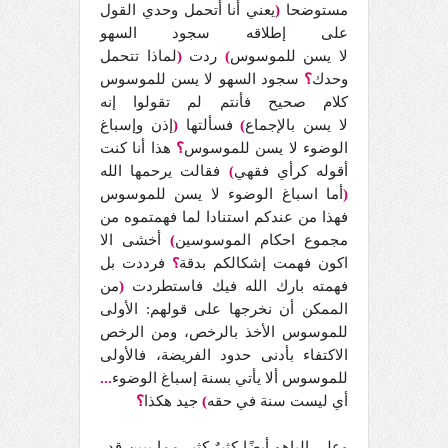
مستوضحا
(
يعني أنا أتحمل وحدي القول
على إطلاقه سجود السهو
لا يسن للموسوس
)
ردت
(
لماذا تتحمل
وحدك
؟
سجود السهو لا يسن للموسوس
كلام صحيح فأنتم لم تقولوا إنه
لا يسن بالإجماع
)
فسألتها
(
إذن
وإسباغ
الوضوء لا يسن للموسوس
؟
هذا أنا كنت
أقوله كرأي فقهي
فقالت يرحمها الله
)
(
أما اسباغ الوضوء لا يسن للموسوس
فهذا من عندكم استنادا لما فهمتموه من
مجموع احكام الموسوسين
)
أخشى الا
اكون فهمت إشكالكم بدقة
فرددت بل
؟
فهمته بارك الله فيك فاستطردت
(
من
الممكن أن نخرجها على قولهم: الأولى
للموسوس الأخذ بالرخص، ومن الرخص
الاكتفاء بأدنى حدود الفريضة، فالأولى
للموسوس ألا يأتي بسنة إسباغ الوضوء
...
أي ليست سنة في حقه
)
جيد هكذا
؟
وعلى الياهو أيضًا كثيرٌ كثير مما يبين قدر