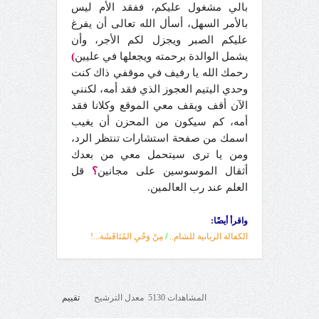
بالي مشغول عليكم، ففقد الأم ليس
بالأمر السهل، أسأل الله تعالى أن يفرغ
عليكم الصبر ويجزل لكم الأجر، وأن
يشمل الوالدة برحمته ويجعلها في عليين
)
رحمك الله يا رفيف في موقفي ذاك كنت
وحدي اليتيم العجوز الذي فقد أمه، لكنني
الآن أقف ويقف معي الموقع وكلانا فقد
أمه، كم سيكون من المحزن أن يغيب
اسمك من صفحة استشارات تنتظر الرد،
ومن يا ترى سيتحمل معي من بعدك
أثقال الموسوسين على مجانين
؟
قل
العلم عند رب العالمين.
واقرأ أيضًا:
الكفالة الربانية للشام..
/
مِنْ وَحْيِ المُنَاقَشَة...!
المشاهدات 5130 معدل الترشيح
تقييم