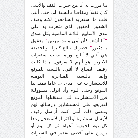
ما مررت به أنا من خبرات الفقد والأسى
كان ثقيلا ومفاجئا بالنسبة لي حتى أنني
قلت ما استغربه السامعون لكنه وصف
الشعور الحقيق الذي شعرت به على
مدى الأسابيع الثلاثة الماضية بكل صدق
"
أنا أشعر كأن أمي ماتت مرتين
"
معقول
يا دكتور
؟
حضرتك تبالغ كثيرا
..
والحقيقة
هي أنني لا أبالغ
!
وربما سبب استغراب
الآخرين هو أنهم لا يعرفون ماذا كانت
رفيف الصباغ لا أقول بالنسبة للموقع
وإنما بالنسبة للمناجزة اليومية
للاستشارات على مدى 17 عاما فمنذ بدأ
الموقع وحتى اليوم وأنا أتولى مسؤولية
فرز الاستشارات التي يستقبلها الموقع
لتوزيعها على المستشارين وإرسالها لهم
ومعنى ذلك أنني كنت أراسل رفيف
لأرسل استشارة أو أكثر أو لأستعجل ردها
كل يوم لخمسة أعوام ثم كل يوم أو
يومين على أقصى تقدير في السنوات