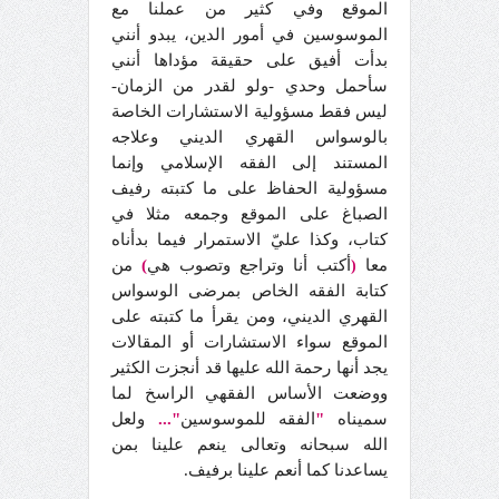
الموقع وفي كثير من عملنا مع
الموسوسين في أمور الدين، يبدو أنني
بدأت أفيق على حقيقة مؤداها أنني
سأحمل وحدي -ولو لقدر من الزمان-
ليس فقط مسؤولية الاستشارات الخاصة
بالوسواس القهري الديني وعلاجه
المستند إلى الفقه الإسلامي وإنما
مسؤولية الحفاظ على ما كتبته رفيف
الصباغ على الموقع وجمعه مثلا في
كتاب، وكذا عليّ الاستمرار فيما بدأناه
معا
أكتب أنا وتراجع وتصوب هي
)
من
(
كتابة الفقه الخاص بمرضى الوسواس
القهري الديني، ومن يقرأ ما كتبته على
الموقع سواء الاستشارات أو المقالات
يجد أنها رحمة الله عليها قد أنجزت الكثير
ووضعت الأساس الفقهي الراسخ لما
سميناه
"
الفقه للموسوسين
"...
ولعل
الله سبحانه وتعالى ينعم علينا بمن
يساعدنا كما أنعم علينا برفيف.