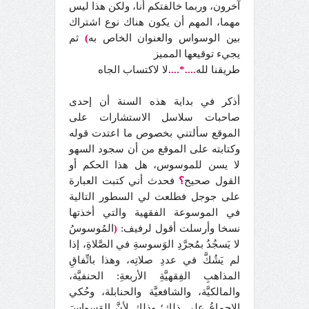
آخرون، وربما خالفتكم أنا، ولكن هذا ليس
مهما، المهم أن يكون هناك نوع اشتراك
بين الوسواس والعنوان الخاص به
)
ثم
يجيء توقيعها المميز
طريقنا لله
....*....
لا لاكتساب الجاه
أذكر في بداية هذه السنة أن
إحدى
صاحبات سلاسل الاستشارات على
الموقع سألتني بخصوص ما اعتدت قوله
وكتابته على الموقع من أن سجود السهو
لا يسن للموسوس، هل هذا الحكم أو
القول صحيح
؟
فحدث أني كتبت العبارة
على جوجل فطلعت لي السطور التالية
في الموسوعة الفقهية والتي أخذتها
نسخا وأرسلت أقول لرفيف:
المُوسوسُ
(
لا يَسجُدُ بمُجرَّدِ الوَسوسةِ في الصَّلاةِ، إذا
لم يَشُكَّ في عددِ صلاتِه، وهذا باتِّفاقِ
المذاهبِ الفِقهيَّةِ الأربعةِ: الحنفيَّة،
والمالكيَّة، والشافعيَّة والحنابلة، وحُكي
الإجماعُ على ذلك؛ وذلك لأنَّ الوَسواسَ