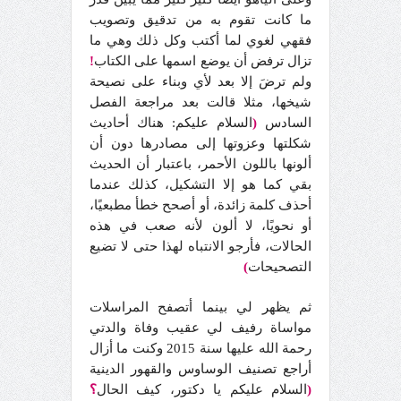
ما كانت تقوم به من تدقيق وتصويب
فقهي لغوي لما أكتب وكل ذلك وهي ما
تزال ترفض أن يوضع اسمها على الكتاب
!
ولم ترضَ إلا بعد لأي وبناء على نصيحة
شيخها، مثلا قالت بعد مراجعة الفصل
السادس
(
السلام عليكم: هناك أحاديث
شكلتها وعزوتها إلى مصادرها دون أن
ألونها باللون الأحمر، باعتبار أن الحديث
بقي كما هو إلا التشكيل، كذلك عندما
أحذف كلمة زائدة، أو أصحح خطأ مطبعيًا،
أو نحويًا، لا ألون لأنه صعب في هذه
الحالات، فأرجو الانتباه لهذا حتى لا تضيع
التصحيحات
)
ثم يظهر لي بينما أتصفح المراسلات
مواساة رفيف لي عقيب وفاة والدتي
رحمة الله عليها سنة 2015 وكنت ما أزال
أراجع تصنيف الوساوس والقهور الدينية
(
السلام عليكم يا دكتور، كيف الحال
؟