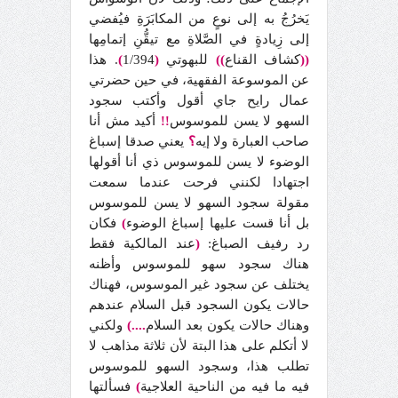
يَخرُجُ به إلى نوعٍ من المكابَرَةِ فيُفضي
إلى زِيادةٍ في الصَّلاةِ مع تيقُّنِ إتمامِها
((
كشاف القناع
))
للبهوتي
(
1/394
)
. هذا
عن الموسوعة الفقهية، في حين حضرتي
عمال رايح جاي أقول وأكتب سجود
السهو لا يسن للموسوس
أكيد مش أنا
!!
صاحب العبارة ولا إيه
؟
يعني صدقا إسباغ
الوضوء لا يسن للموسوس ذي أنا أقولها
اجتهادا لكنني فرحت عندما سمعت
مقولة سجود السهو لا يسن للموسوس
بل أنا قست عليها إسباغ الوضوء
)
فكان
رد رفيف الصباغ:
(
عند المالكية فقط
هناك سجود سهو للموسوس وأظنه
يختلف عن سجود غير الموسوس، فهناك
حالات يكون السجود قبل السلام عندهم
وهناك حالات يكون بعد السلام
....)
ولكني
لا أتكلم على هذا البتة لأن ثلاثة مذاهب لا
تطلب هذا، وسجود السهو للموسوس
فيه ما فيه من الناحية العلاجية
)
فسألتها