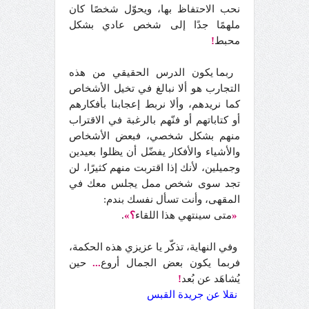
نحب الاحتفاظ بها، ويحوّل شخصًا كان
ملهمًا جدًا إلى شخص عادي بشكل
محبط
!
ربما يكون الدرس الحقيقي من هذه
التجارب هو ألا نبالغ في تخيل الأشخاص
كما نريدهم، وألا نربط إعجابنا بأفكارهم
أو كتاباتهم أو فنّهم بالرغبة في الاقتراب
منهم بشكل شخصي، فبعض الأشخاص
والأشياء والأفكار يفضّل أن يظلوا بعيدين
وجميلين، لأنك إذا اقتربت منهم كثيرًا، لن
تجد سوى شخص ممل يجلس معك في
المقهى، وأنت تسأل نفسك بندم:
«
متى سينتهي هذا اللقاء
؟»
.
وفي النهاية، تذكّر يا عزيزي هذه الحكمة،
فربما يكون بعض الجمال أروع
...
حين
يُشاهَد عن بُعد
!
نقلا عن جريدة القبس