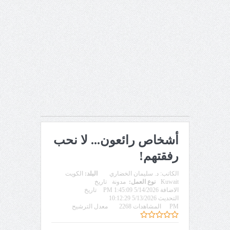
أشخاص رائعون... لا نحب
رفقتهم!
الكاتب:
د. سليمان الخضاري
البلد:
الكويت
Kuwait
نوع العمل:
مدونة
تاريخ
الاضافة 5/14/2026 1:45:09 PM
تاريخ
التحديث 5/13/2026 10:12:29
PM
المشاهدات 2268
معدل الترشيح