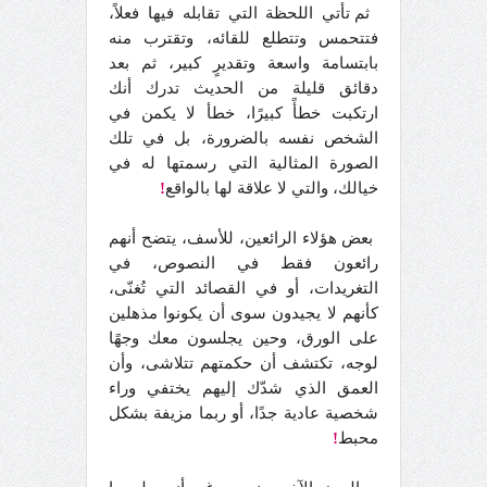
ثم تأتي اللحظة التي تقابله فيها فعلاً،
فتتحمس وتتطلع للقائه، وتقترب منه
بابتسامة واسعة وتقديرٍ كبير، ثم بعد
دقائق قليلة من الحديث تدرك أنك
ارتكبت خطأً كبيرًا، خطأ لا يكمن في
الشخص نفسه بالضرورة، بل في تلك
الصورة المثالية التي رسمتها له في
خيالك، والتي لا علاقة لها بالواقع
!
بعض هؤلاء الرائعين، للأسف، يتضح أنهم
رائعون فقط في النصوص، في
التغريدات، أو في القصائد التي تُغنّى،
كأنهم لا يجيدون سوى أن يكونوا مذهلين
على الورق، وحين يجلسون معك وجهًا
لوجه، تكتشف أن حكمتهم تتلاشى، وأن
العمق الذي شدّك إليهم يختفي وراء
شخصية عادية جدًا، أو ربما مزيفة بشكل
محبط
!