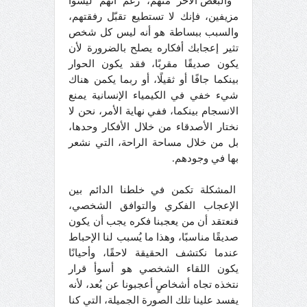
والبعض الآخر منهم، رغم أنهم ليسوا
مزيفين، فإنك لا تستطيع تقبّل رفقتهم،
والسبب ببساطة هو أنه ليس كل شخص
تثير إعجابك أفكاره يصلح بالضرورة لأن
يكون صديقًا مقربًا، فقد يكون الحوار
بينكما جافًا أو ثقيلًا، أو ربما يكمن هناك
شيء خفي في الكيمياء الإنسانية يمنع
الانسجام بينكما، ففي نهاية الأمر، نحن لا
نختار الأصدقاء من خلال الأفكار وحدها،
بل من خلال مساحة الراحة، التي نشعر
بها في وجودهم.
المشكلة تكمن في خلطنا الدائم بين
الإعجاب الفكري والتوافق الشخصي،
فنعتقد أن من يعجبنا فكره يجب أن يكون
صديقًا مناسبًا، وهذا ما يُسبب لنا الإحباط
عندما نكتشف الحقيقة لاحقًا، وأحيانًا
يكون اللقاء الشخصي هو أسوأ قرار
نتخذه تجاه أشخاصٍ أعجبونا عن بُعد، لأنه
يفسد علينا تلك الصورة الجميلة، التي كنا