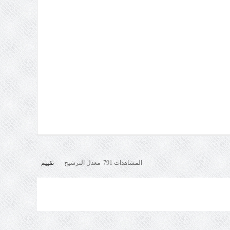
المشاهدات 791 معدل الترشيح
تقييم