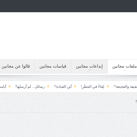
ملفات مجانين
إبداعات مجانين
قياسات مجانين
قالوا عن مجانين
جيعة!!
لِقاءُ في المَطَرِ!
أين القيادة!!
رسائل... لم أرسلها!
أيامنا!!
خ