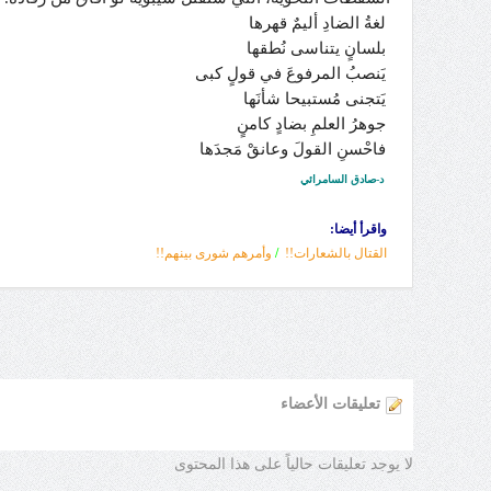
لغةُ الضادِ أليمٌ قهرها
بلسانٍ يتناسى نُطقها
يَنصبُ المرفوعَ في قولٍ كبى
يَتجنى مُستبيحا شأنَها
جوهرُ العلمِ بضادٍ كامنٍ
فاحْسنِ القولَ وعانقْ مَجدَها
د-صادق السامرائي
واقرأ أيضا:
القتال بالشعارات!!
/
وأمرهم شورى بينهم!!
تعليقات الأعضاء
لا يوجد تعليقات حالياً على هذا المحتوى