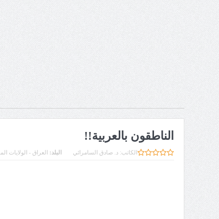
الناطقون بالعربية!!
الكاتب:
د. صادق السامرائي
البلد:
العراق - الولايات الم